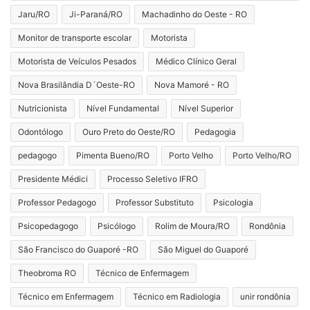
Jaru/RO
Ji-Paraná/RO
Machadinho do Oeste - RO
Monitor de transporte escolar
Motorista
Motorista de Veículos Pesados
Médico Clínico Geral
Nova Brasilândia D´Oeste-RO
Nova Mamoré - RO
Nutricionista
Nível Fundamental
Nível Superior
Odontólogo
Ouro Preto do Oeste/RO
Pedagogia
pedagogo
Pimenta Bueno/RO
Porto Velho
Porto Velho/RO
Presidente Médici
Processo Seletivo IFRO
Professor Pedagogo
Professor Substituto
Psicologia
Psicopedagogo
Psicólogo
Rolim de Moura/RO
Rondônia
São Francisco do Guaporé -RO
São Miguel do Guaporé
Theobroma RO
Técnico de Enfermagem
Técnico em Enfermagem
Técnico em Radiologia
unir rondônia