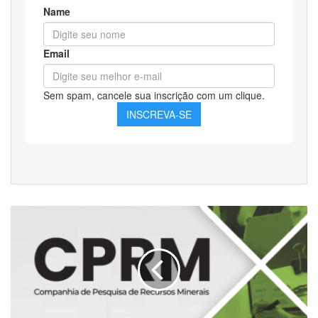
Apostila
de
Design
Gráfico
para
Analistas
em
Geociências