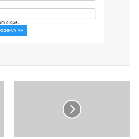
Apostila
Matérias
para
Concursos
Públicos
-
HISTÓRIA