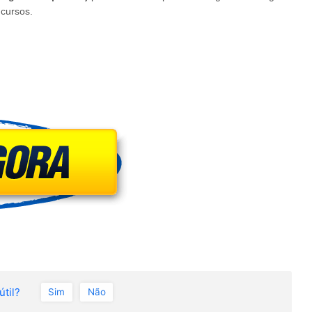
cursos.
útil?
Sim
Não