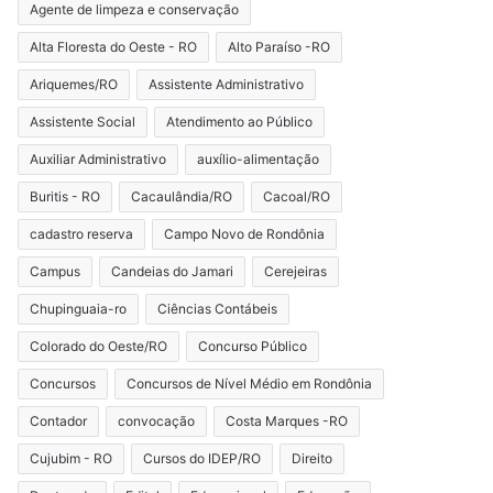
Agente de limpeza e conservação
Alta Floresta do Oeste - RO
Alto Paraíso -RO
Ariquemes/RO
Assistente Administrativo
Assistente Social
Atendimento ao Público
Auxiliar Administrativo
auxílio-alimentação
Buritis - RO
Cacaulândia/RO
Cacoal/RO
cadastro reserva
Campo Novo de Rondônia
Campus
Candeias do Jamari
Cerejeiras
Chupinguaia-ro
Ciências Contábeis
Colorado do Oeste/RO
Concurso Público
Concursos
Concursos de Nível Médio em Rondônia
Contador
convocação
Costa Marques -RO
Cujubim - RO
Cursos do IDEP/RO
Direito