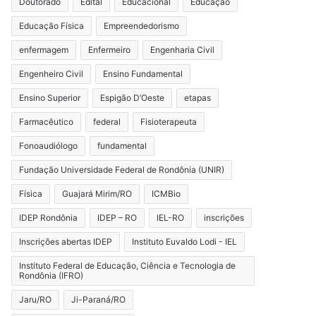
Doutorado
Edital
Educacional
Educação
Educação Física
Empreendedorismo
enfermagem
Enfermeiro
Engenharia Civil
Engenheiro Civil
Ensino Fundamental
Ensino Superior
Espigão D’Oeste
etapas
Farmacêutico
federal
Fisioterapeuta
Fonoaudiólogo
fundamental
Fundação Universidade Federal de Rondônia (UNIR)
Física
Guajará Mirim/RO
ICMBio
IDEP Rondônia
IDEP – RO
IEL-RO
inscrições
Inscrições abertas IDEP
Instituto Euvaldo Lodi - IEL
Instituto Federal de Educação, Ciência e Tecnologia de
Rondônia (IFRO)
Jaru/RO
Ji-Paraná/RO