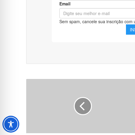
500
QuestÃµes
ESA
(Sargento)
-
Gabaritadas