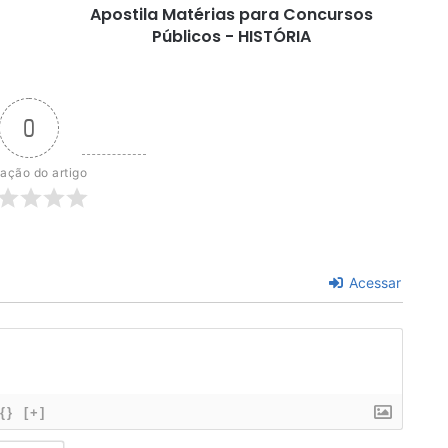
Apostila Matérias para Concursos
Públicos - HISTÓRIA
0
iação do artigo
Acessar
{}
[+]
N