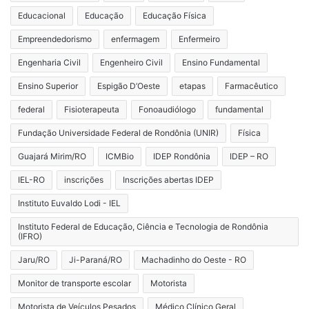
Educacional
Educação
Educação Física
Empreendedorismo
enfermagem
Enfermeiro
Engenharia Civil
Engenheiro Civil
Ensino Fundamental
Ensino Superior
Espigão D’Oeste
etapas
Farmacêutico
federal
Fisioterapeuta
Fonoaudiólogo
fundamental
Fundação Universidade Federal de Rondônia (UNIR)
Física
Guajará Mirim/RO
ICMBio
IDEP Rondônia
IDEP – RO
IEL-RO
inscrições
Inscrições abertas IDEP
Instituto Euvaldo Lodi - IEL
Instituto Federal de Educação, Ciência e Tecnologia de Rondônia
(IFRO)
Jaru/RO
Ji-Paraná/RO
Machadinho do Oeste - RO
Monitor de transporte escolar
Motorista
Motorista de Veículos Pesados
Médico Clínico Geral