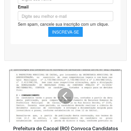
Prefeitura
de
Cacoal
(RO)
Convoca
Candidatos
Aprovados
em
Concurso
Público
Prefeitura de Cacoal (RO) Convoca Candidatos