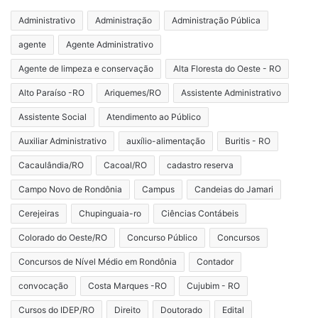
Administrativo
Administração
Administração Pública
agente
Agente Administrativo
Agente de limpeza e conservação
Alta Floresta do Oeste - RO
Alto Paraíso -RO
Ariquemes/RO
Assistente Administrativo
Assistente Social
Atendimento ao Público
Auxiliar Administrativo
auxílio-alimentação
Buritis - RO
Cacaulândia/RO
Cacoal/RO
cadastro reserva
Campo Novo de Rondônia
Campus
Candeias do Jamari
Cerejeiras
Chupinguaia-ro
Ciências Contábeis
Colorado do Oeste/RO
Concurso Público
Concursos
Concursos de Nível Médio em Rondônia
Contador
convocação
Costa Marques -RO
Cujubim - RO
Cursos do IDEP/RO
Direito
Doutorado
Edital