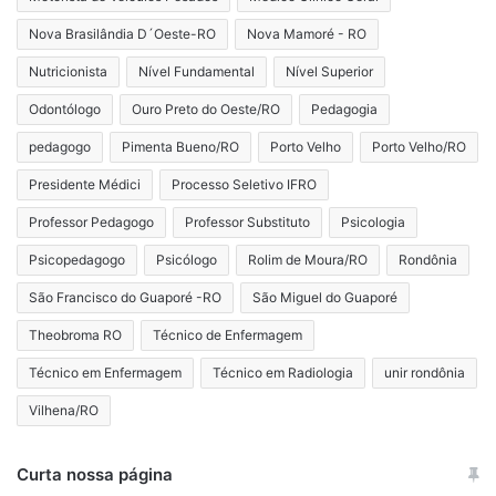
Nova Brasilândia D´Oeste-RO
Nova Mamoré - RO
Nutricionista
Nível Fundamental
Nível Superior
Odontólogo
Ouro Preto do Oeste/RO
Pedagogia
pedagogo
Pimenta Bueno/RO
Porto Velho
Porto Velho/RO
Presidente Médici
Processo Seletivo IFRO
Professor Pedagogo
Professor Substituto
Psicologia
Psicopedagogo
Psicólogo
Rolim de Moura/RO
Rondônia
São Francisco do Guaporé -RO
São Miguel do Guaporé
Theobroma RO
Técnico de Enfermagem
Técnico em Enfermagem
Técnico em Radiologia
unir rondônia
Vilhena/RO
Curta nossa página