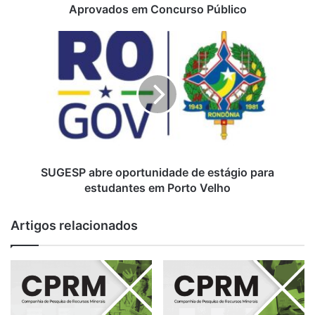
Aprovados em Concurso Público
SUGESP
abre
oportunidade
de
estágio
para
estudantes
em
Porto
Velho
SUGESP abre oportunidade de estágio para
estudantes em Porto Velho
Artigos relacionados