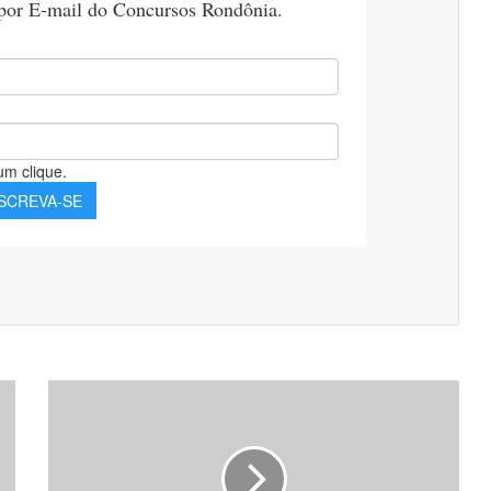
Apostila
CRTR
12
2021
-