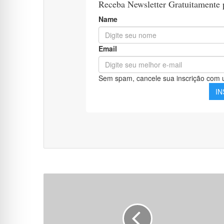
Apostila
CODEVASF
-
Analista
em