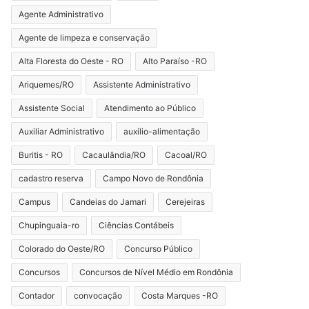
Agente Administrativo
Agente de limpeza e conservação
Alta Floresta do Oeste - RO
Alto Paraíso -RO
Ariquemes/RO
Assistente Administrativo
Assistente Social
Atendimento ao Público
Auxiliar Administrativo
auxílio-alimentação
Buritis - RO
Cacaulândia/RO
Cacoal/RO
cadastro reserva
Campo Novo de Rondônia
Campus
Candeias do Jamari
Cerejeiras
Chupinguaia-ro
Ciências Contábeis
Colorado do Oeste/RO
Concurso Público
Concursos
Concursos de Nível Médio em Rondônia
Contador
convocação
Costa Marques -RO