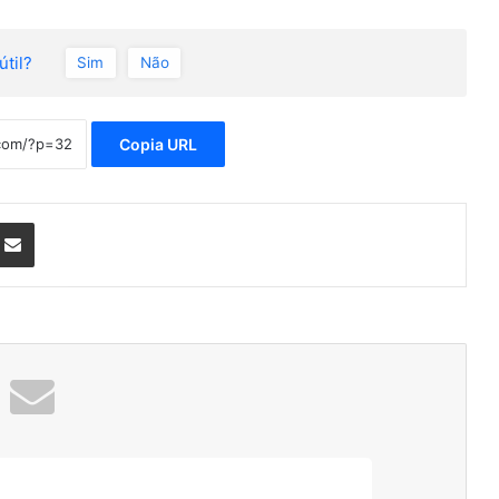
útil?
Sim
Não
Copia URL
nterest
Compartilhar via e-mail