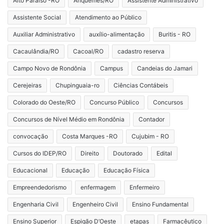
Alto Paraíso -RO
Ariquemes/RO
Assistente Administrativo
Assistente Social
Atendimento ao Público
Auxiliar Administrativo
auxílio-alimentação
Buritis - RO
Cacaulândia/RO
Cacoal/RO
cadastro reserva
Campo Novo de Rondônia
Campus
Candeias do Jamari
Cerejeiras
Chupinguaia-ro
Ciências Contábeis
Colorado do Oeste/RO
Concurso Público
Concursos
Concursos de Nível Médio em Rondônia
Contador
convocação
Costa Marques -RO
Cujubim - RO
Cursos do IDEP/RO
Direito
Doutorado
Edital
Educacional
Educação
Educação Física
Empreendedorismo
enfermagem
Enfermeiro
Engenharia Civil
Engenheiro Civil
Ensino Fundamental
Ensino Superior
Espigão D’Oeste
etapas
Farmacêutico