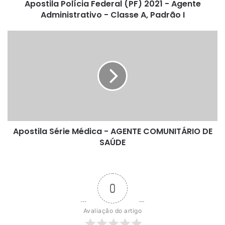
Apostila Polícia Federal (PF) 2021 - Agente
Classe
A,
Administrativo - Classe A, Padrão I
Padrão
I
Apostila
Série
Médica
-
AGENTE
COMUNITÁRIO
DE
SAÚDE
Apostila Série Médica - AGENTE COMUNITÁRIO DE
SAÚDE
0
Avaliação do artigo