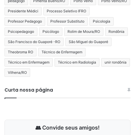
pedagogo
Pimenta Bueno/RO
Porto Velho
Porto Velho/RO
Presidente Médici
Processo Seletivo IFRO
Professor Pedagogo
Professor Substituto
Psicologia
Psicopedagogo
Psicólogo
Rolim de Moura/RO
Rondônia
São Francisco do Guaporé -RO
São Miguel do Guaporé
Theobroma RO
Técnico de Enfermagem
Técnico em Enfermagem
Técnico em Radiologia
unir rondônia
Vilhena/RO
Curta nossa página
👥 Convide seus amigos!