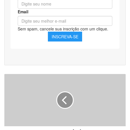
Apostila
Polícia
Federal
(PF)
2021
-
Agente
Administrativo
-