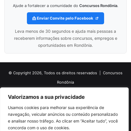
Ajude a fortalecer a comunidade do
Concursos Rondônia
.
📩 Enviar Convite pelo Facebook
Leva menos de 30 segundos e ajuda mais pessoas a
receberem informações sobre concursos, empregos e
oportunidades em Rondônia.
© Copyright 2026, Todos os direitos reservados |
Concursos
Rondônia
Politica de Cookies
Politica de Privacidade e Termos de Uso
Valorizamos a sua privacidade
Sobre o Concursos Rondônia
Newsletter
Usamos cookies para melhorar sua experiência de
Siga nossas redes sociais
Web Stories
Anuncie
Contato
navegação, veicular anúncios ou conteúdo personalizado
e analisar nosso tráfego. Ao clicar em “Aceitar tudo”, você
Facebook
X
Pinterest
Linkedin
YouTube
Instagram
Telegram
TikTok
concorda com o uso de cookies.