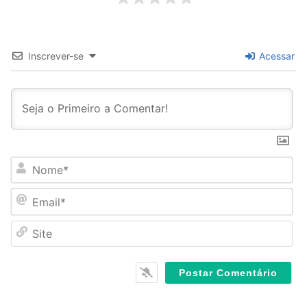
Inscrever-se
Acessar
N
o
m
E
e
m
*
a
S
i
i
l
t
*
e