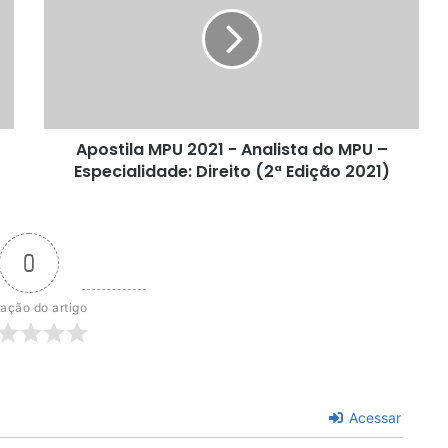
-
Analista
do
MPU
–
Especialidade:
Apostila MPU 2021 - Analista do MPU –
Direito
(2ª
Especialidade: Direito (2ª Edição 2021)
Edição
2021)
0
iação do artigo
Acessar