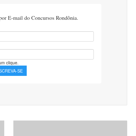
Apostila
MPU
2021