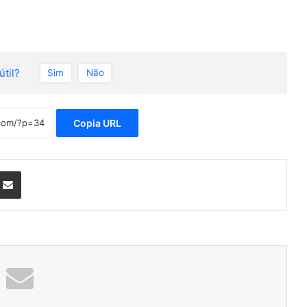
útil?
Sim
Não
Copia URL
nterest
Compartilhar via e-mail