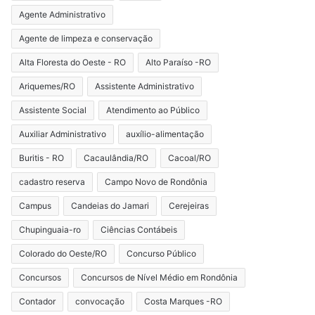
Agente Administrativo
Agente de limpeza e conservação
Alta Floresta do Oeste - RO
Alto Paraíso -RO
Ariquemes/RO
Assistente Administrativo
Assistente Social
Atendimento ao Público
Auxiliar Administrativo
auxílio-alimentação
Buritis - RO
Cacaulândia/RO
Cacoal/RO
cadastro reserva
Campo Novo de Rondônia
Campus
Candeias do Jamari
Cerejeiras
Chupinguaia-ro
Ciências Contábeis
Colorado do Oeste/RO
Concurso Público
Concursos
Concursos de Nível Médio em Rondônia
Contador
convocação
Costa Marques -RO