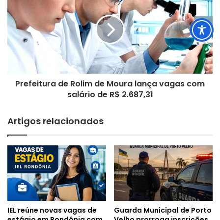
Rolim
de
Moura
lança
vagas
com
salário
Prefeitura de Rolim de Moura lança vagas com
de
R$
salário de R$ 2.687,31
2.687,31
Artigos relacionados
IEL reúne novas vagas de
Guarda Municipal de Porto
estágio em Rondônia com
Velho prorroga inscrições