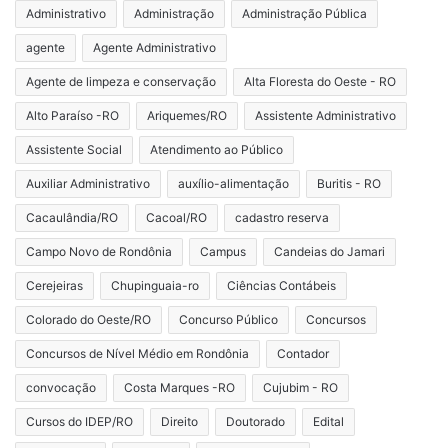
Administrativo
Administração
Administração Pública
agente
Agente Administrativo
Agente de limpeza e conservação
Alta Floresta do Oeste - RO
Alto Paraíso -RO
Ariquemes/RO
Assistente Administrativo
Assistente Social
Atendimento ao Público
Auxiliar Administrativo
auxílio-alimentação
Buritis - RO
Cacaulândia/RO
Cacoal/RO
cadastro reserva
Campo Novo de Rondônia
Campus
Candeias do Jamari
Cerejeiras
Chupinguaia-ro
Ciências Contábeis
Colorado do Oeste/RO
Concurso Público
Concursos
Concursos de Nível Médio em Rondônia
Contador
convocação
Costa Marques -RO
Cujubim - RO
Cursos do IDEP/RO
Direito
Doutorado
Edital