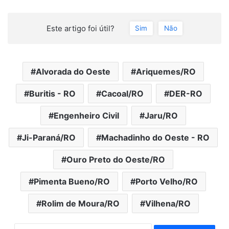
Este artigo foi útil?
Sim
Não
Alvorada do Oeste
Ariquemes/RO
Buritis - RO
Cacoal/RO
DER-RO
Engenheiro Civil
Jaru/RO
Ji-Paraná/RO
Machadinho do Oeste - RO
Ouro Preto do Oeste/RO
Pimenta Bueno/RO
Porto Velho/RO
Rolim de Moura/RO
Vilhena/RO