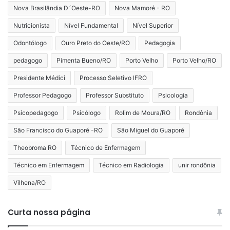
Nova Brasilândia D´Oeste-RO
Nova Mamoré - RO
Nutricionista
Nível Fundamental
Nível Superior
Odontólogo
Ouro Preto do Oeste/RO
Pedagogia
pedagogo
Pimenta Bueno/RO
Porto Velho
Porto Velho/RO
Presidente Médici
Processo Seletivo IFRO
Professor Pedagogo
Professor Substituto
Psicologia
Psicopedagogo
Psicólogo
Rolim de Moura/RO
Rondônia
São Francisco do Guaporé -RO
São Miguel do Guaporé
Theobroma RO
Técnico de Enfermagem
Técnico em Enfermagem
Técnico em Radiologia
unir rondônia
Vilhena/RO
Curta nossa página