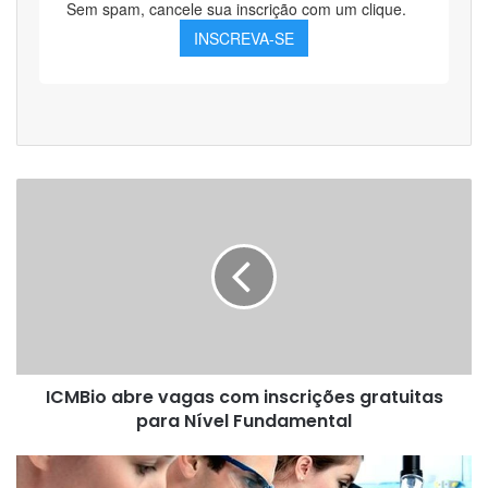
ICMBio
abre
vagas
com
inscrições
gratuitas
para
Nível
Fundamental
ICMBio abre vagas com inscrições gratuitas
para Nível Fundamental
Prefeitura
de