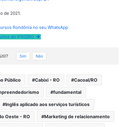
o de 2021.
cursos Rondônia no seu WhatsApp
tuitos do IFRO/RO
útil?
Sim
Não
o Público
Cabixi - RO
Cacoal/RO
mpreendedorismo
fundamental
Inglês aplicado aos serviços turísticos
o Oeste - RO
Marketing de relacionamento