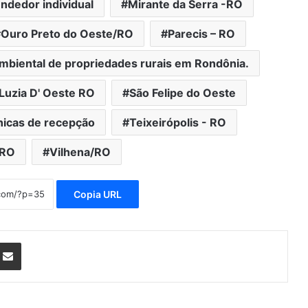
dedor individual
Mirante da Serra -RO
Ouro Preto do Oeste/RO
Parecis – RO
mbiental de propriedades rurais em Rondônia.
Luzia D' Oeste RO
São Felipe do Oeste
nicas de recepção
Teixeirópolis - RO
 RO
Vilhena/RO
Copia URL
nterest
Compartilhar via e-mail