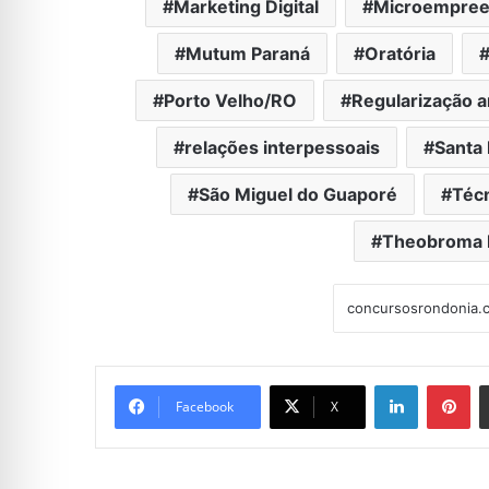
Marketing Digital
Microempreen
Mutum Paraná
Oratória
Porto Velho/RO
Regularização a
relações interpessoais
Santa 
São Miguel do Guaporé
Téc
Theobroma
Linkedin
Pi
Facebook
X