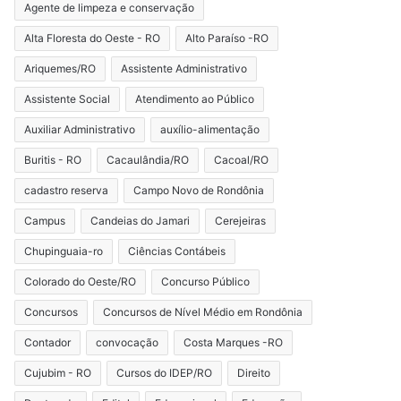
Agente de limpeza e conservação
Alta Floresta do Oeste - RO
Alto Paraíso -RO
Ariquemes/RO
Assistente Administrativo
Assistente Social
Atendimento ao Público
Auxiliar Administrativo
auxílio-alimentação
Buritis - RO
Cacaulândia/RO
Cacoal/RO
cadastro reserva
Campo Novo de Rondônia
Campus
Candeias do Jamari
Cerejeiras
Chupinguaia-ro
Ciências Contábeis
Colorado do Oeste/RO
Concurso Público
Concursos
Concursos de Nível Médio em Rondônia
Contador
convocação
Costa Marques -RO
Cujubim - RO
Cursos do IDEP/RO
Direito