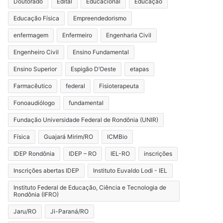
Doutorado
Edital
Educacional
Educação
Educação Física
Empreendedorismo
enfermagem
Enfermeiro
Engenharia Civil
Engenheiro Civil
Ensino Fundamental
Ensino Superior
Espigão D’Oeste
etapas
Farmacêutico
federal
Fisioterapeuta
Fonoaudiólogo
fundamental
Fundação Universidade Federal de Rondônia (UNIR)
Física
Guajará Mirim/RO
ICMBio
IDEP Rondônia
IDEP – RO
IEL-RO
inscrições
Inscrições abertas IDEP
Instituto Euvaldo Lodi - IEL
Instituto Federal de Educação, Ciência e Tecnologia de
Rondônia (IFRO)
Jaru/RO
Ji-Paraná/RO