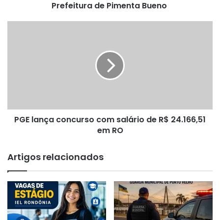
Prefeitura de Pimenta Bueno
PGE
lança
concurso
com
salário
de
R$
24.166,51
em
PGE lança concurso com salário de R$ 24.166,51
RO
em RO
Artigos relacionados