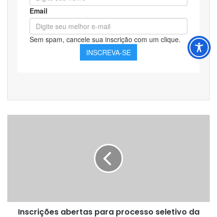
Inscrições
abertas
para
processo
seletivo
da
Prefeitura
de
Pimenta
Inscrições abertas para processo seletivo da
Bueno