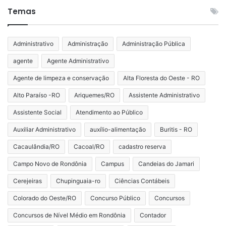
Temas
Administrativo
Administração
Administração Pública
agente
Agente Administrativo
Agente de limpeza e conservação
Alta Floresta do Oeste - RO
Alto Paraíso -RO
Ariquemes/RO
Assistente Administrativo
Assistente Social
Atendimento ao Público
Auxiliar Administrativo
auxílio-alimentação
Buritis - RO
Cacaulândia/RO
Cacoal/RO
cadastro reserva
Campo Novo de Rondônia
Campus
Candeias do Jamari
Cerejeiras
Chupinguaia-ro
Ciências Contábeis
Colorado do Oeste/RO
Concurso Público
Concursos
Concursos de Nível Médio em Rondônia
Contador