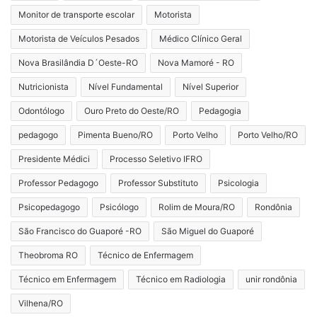
Monitor de transporte escolar
Motorista
Motorista de Veículos Pesados
Médico Clínico Geral
Nova Brasilândia D´Oeste-RO
Nova Mamoré - RO
Nutricionista
Nível Fundamental
Nível Superior
Odontólogo
Ouro Preto do Oeste/RO
Pedagogia
pedagogo
Pimenta Bueno/RO
Porto Velho
Porto Velho/RO
Presidente Médici
Processo Seletivo IFRO
Professor Pedagogo
Professor Substituto
Psicologia
Psicopedagogo
Psicólogo
Rolim de Moura/RO
Rondônia
São Francisco do Guaporé -RO
São Miguel do Guaporé
Theobroma RO
Técnico de Enfermagem
Técnico em Enfermagem
Técnico em Radiologia
unir rondônia
Vilhena/RO