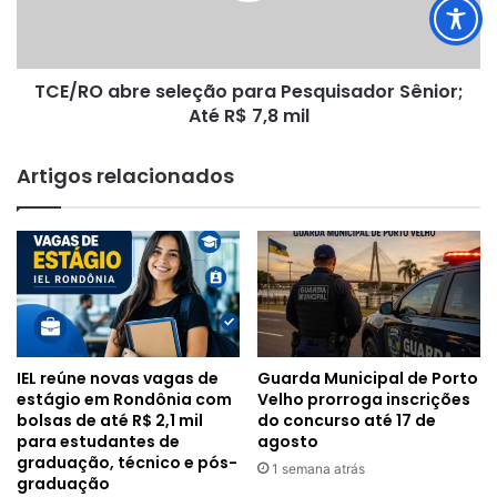
Até
R$
7,8
TCE/RO abre seleção para Pesquisador Sênior;
mil
Até R$ 7,8 mil
Artigos relacionados
IEL reúne novas vagas de
Guarda Municipal de Porto
estágio em Rondônia com
Velho prorroga inscrições
bolsas de até R$ 2,1 mil
do concurso até 17 de
para estudantes de
agosto
graduação, técnico e pós-
1 semana atrás
graduação