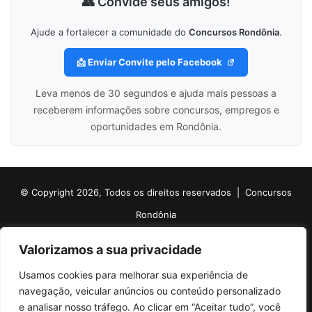
👥 Convide seus amigos!
Ajude a fortalecer a comunidade do
Concursos Rondônia
.
📩 Enviar Convite pelo Facebook
Leva menos de 30 segundos e ajuda mais pessoas a
receberem informações sobre concursos, empregos e
oportunidades em Rondônia.
© Copyright 2026, Todos os direitos reservados |
Concursos
Rondônia
Politica de Cookies
Politica de Privacidade e Termos de Uso
Valorizamos a sua privacidade
Sobre o Concursos Rondônia
Newsletter
Usamos cookies para melhorar sua experiência de
Siga nossas redes sociais
Web Stories
Anuncie
Contato
navegação, veicular anúncios ou conteúdo personalizado
e analisar nosso tráfego. Ao clicar em “Aceitar tudo”, você