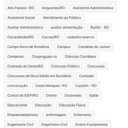
Alto Paraíso -RO
Ariquemes/RO
Assistente Administrativo
Assistente Social
Atendimento ao Público
Auxiliar Administrativo
auxílio-alimentação
Buritis - RO
Cacaulândia/RO
Cacoal/RO
cadastro reserva
Campo Novo de Rondônia
Campus
Candeias do Jamari
Cerejeiras
Chupinguaia-ro
Ciências Contábeis
Colorado do Oeste/RO
Concurso Público
Concursos
Concursos de Nível Médio em Rondônia
Contador
convocação
Costa Marques -RO
Cujubim - RO
Cursos do IDEP/RO
Direito
Doutorado
Edital
Educacional
Educação
Educação Física
Empreendedorismo
enfermagem
Enfermeiro
Engenharia Civil
Engenheiro Civil
Ensino Fundamental