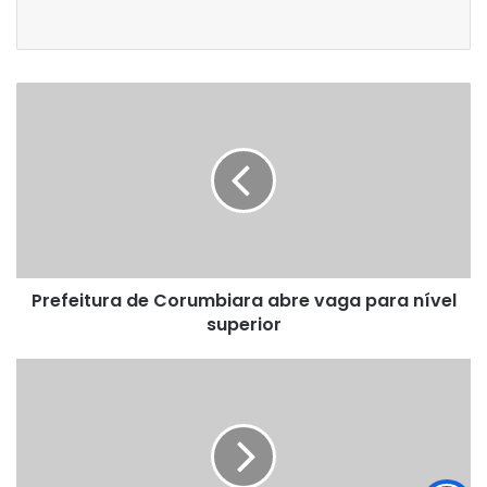
Prefeitura
de
Corumbiara
abre
vaga
para
nível
superior
Prefeitura de Corumbiara abre vaga para nível
superior
TCE/RO
abre
seleção
para
Pesquisador
Sênior;