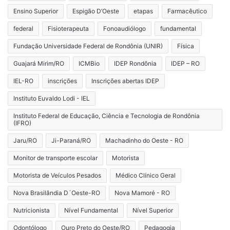
Ensino Superior
Espigão D’Oeste
etapas
Farmacêutico
federal
Fisioterapeuta
Fonoaudiólogo
fundamental
Fundação Universidade Federal de Rondônia (UNIR)
Física
Guajará Mirim/RO
ICMBio
IDEP Rondônia
IDEP – RO
IEL-RO
inscrições
Inscrições abertas IDEP
Instituto Euvaldo Lodi - IEL
Instituto Federal de Educação, Ciência e Tecnologia de Rondônia
(IFRO)
Jaru/RO
Ji-Paraná/RO
Machadinho do Oeste - RO
Monitor de transporte escolar
Motorista
Motorista de Veículos Pesados
Médico Clínico Geral
Nova Brasilândia D´Oeste-RO
Nova Mamoré - RO
Nutricionista
Nível Fundamental
Nível Superior
Odontólogo
Ouro Preto do Oeste/RO
Pedagogia