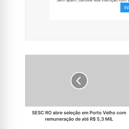
SESC
RO
abre
seleção
em
Porto
Velho
com
remuneração
de
SESC RO abre seleção em Porto Velho com
até
remuneração de até R$ 5,3 MIL
R$