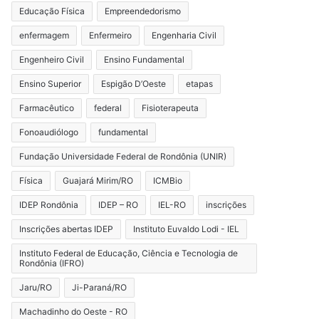
Educação Física
Empreendedorismo
enfermagem
Enfermeiro
Engenharia Civil
Engenheiro Civil
Ensino Fundamental
Ensino Superior
Espigão D’Oeste
etapas
Farmacêutico
federal
Fisioterapeuta
Fonoaudiólogo
fundamental
Fundação Universidade Federal de Rondônia (UNIR)
Física
Guajará Mirim/RO
ICMBio
IDEP Rondônia
IDEP – RO
IEL-RO
inscrições
Inscrições abertas IDEP
Instituto Euvaldo Lodi - IEL
Instituto Federal de Educação, Ciência e Tecnologia de
Rondônia (IFRO)
Jaru/RO
Ji-Paraná/RO
Machadinho do Oeste - RO