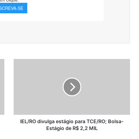
IEL/RO
divulga
estágio
para
TCE/RO;
Bolsa-
Estágio
de
R$
2,2
IEL/RO divulga estágio para TCE/RO; Bolsa-
MIL
Estágio de R$ 2,2 MIL