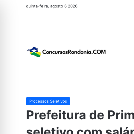
quinta-feira, agosto 6 2026
Início
/
Previstos
/
Prefeitura de Primavera abre process
Processos Seletivos
Prefeitura de Pri
seletivo com salá