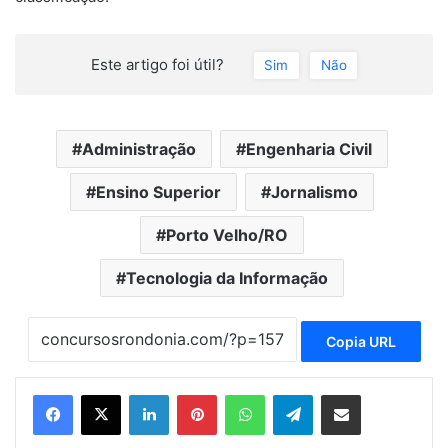
Este artigo foi útil?
Sim
Não
Administração
Engenharia Civil
Ensino Superior
Jornalismo
Porto Velho/RO
Tecnologia da Informação
Copia URL
Linkedin
Pinterest
WhatsApp
Telegram
Compartilhar via e-mail