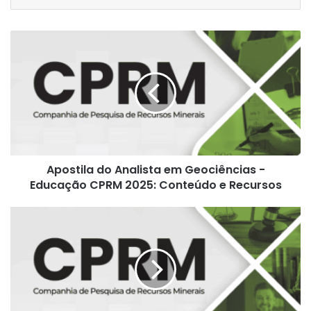
Apostila
do
Analista
em
Geociências
-
Educação
CPRM
2025:
Apostila do Analista em Geociências -
Conteúdo
e
Educação CPRM 2025: Conteúdo e Recursos
Recursos
Apostila
Profissional
para
Analista
em
Geociências:
Direito