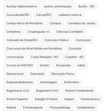
Auxiliar Administrativo
auxílio-alimentação
Buritis - RO
Cacaulândia/RO
Cacoal/RO
cadastro reserva
Campo Novo de Rondônia
Campus
Candeias do Jamari
Cerejeiras
Chupinguaia-ro
Ciências Contábeis
Colorado do Oeste/RO
Concurso Público
Concursos
Concursos de Nível Médio em Rondônia
Contador
convocação
Costa Marques -RO
Cujubim - RO
Cursos do IDEP/RO
Direito
Doutorado
Edital
Educacional
Educação
Educação Física
Empreendedorismo
enfermagem
Enfermeiro
Engenharia Civil
Engenheiro Civil
Ensino Fundamental
Ensino Superior
Espigão D’Oeste
etapas
Farmacêutico
federal
Fisioterapeuta
Fonoaudiólogo
fundamental