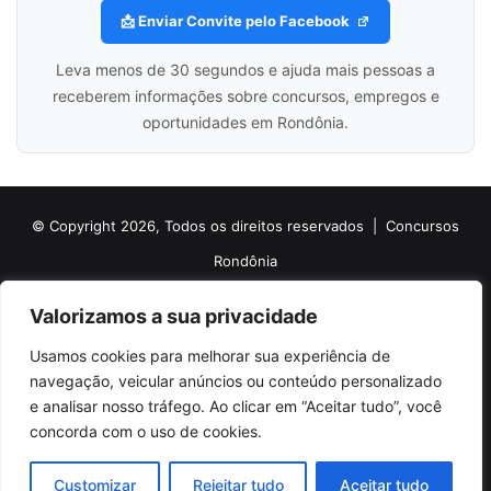
📩 Enviar Convite pelo Facebook
Leva menos de 30 segundos e ajuda mais pessoas a
receberem informações sobre concursos, empregos e
oportunidades em Rondônia.
© Copyright 2026, Todos os direitos reservados |
Concursos
Rondônia
Politica de Cookies
Politica de Privacidade e Termos de Uso
Valorizamos a sua privacidade
Sobre o Concursos Rondônia
Newsletter
Usamos cookies para melhorar sua experiência de
Siga nossas redes sociais
Web Stories
Anuncie
Contato
navegação, veicular anúncios ou conteúdo personalizado
e analisar nosso tráfego. Ao clicar em “Aceitar tudo”, você
Facebook
X
Pinterest
Linkedin
YouTube
Instagram
Telegram
TikTok
concorda com o uso de cookies.
WhatsApp
Customizar
Rejeitar tudo
Aceitar tudo