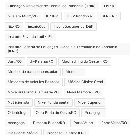
Fundação Universidade Federal de Rondônia (UNIR)
Física
Guajará Mirim/RO
ICMBio
IDEP Rondônia
IDEP – RO
IEL-RO
inscrições
Inscrições abertas IDEP
Instituto Euvaldo Lodi - IEL
Instituto Federal de Educação, Ciência e Tecnologia de Rondônia
(IFRO)
Jaru/RO
Ji-Paraná/RO
Machadinho do Oeste - RO
Monitor de transporte escolar
Motorista
Motorista de Veículos Pesados
Médico Clínico Geral
Nova Brasilândia D´Oeste-RO
Nova Mamoré - RO
Nutricionista
Nível Fundamental
Nível Superior
Odontólogo
Ouro Preto do Oeste/RO
Pedagogia
pedagogo
Pimenta Bueno/RO
Porto Velho
Porto Velho/RO
Presidente Médici
Processo Seletivo IFRO