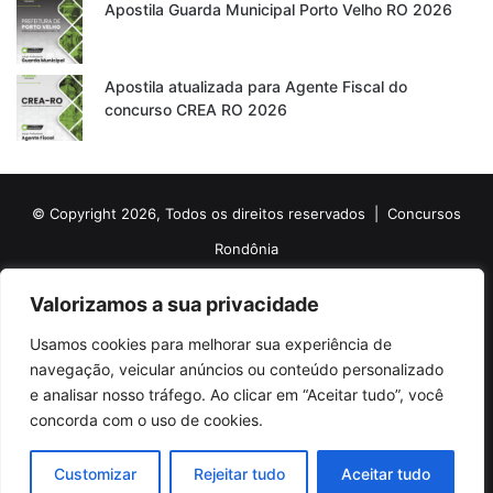
Apostila Guarda Municipal Porto Velho RO 2026
Apostila atualizada para Agente Fiscal do
concurso CREA RO 2026
© Copyright 2026, Todos os direitos reservados |
Concursos
Rondônia
Politica de Cookies
Politica de Privacidade e Termos de Uso
Valorizamos a sua privacidade
Sobre o Concursos Rondônia
Newsletter
Usamos cookies para melhorar sua experiência de
Siga nossas redes sociais
Web Stories
Anuncie
Contato
navegação, veicular anúncios ou conteúdo personalizado
e analisar nosso tráfego. Ao clicar em “Aceitar tudo”, você
Facebook
X
Pinterest
Linkedin
YouTube
Instagram
Telegram
TikTok
concorda com o uso de cookies.
WhatsApp
Customizar
Rejeitar tudo
Aceitar tudo