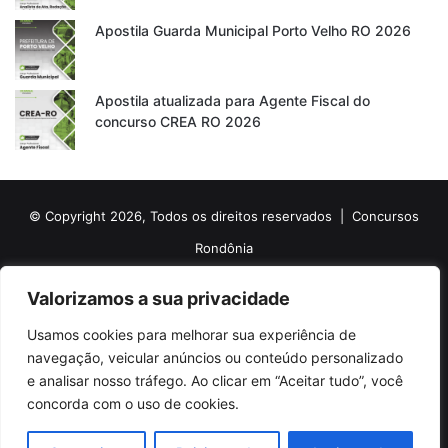
Apostila Guarda Municipal Porto Velho RO 2026
Apostila atualizada para Agente Fiscal do
concurso CREA RO 2026
© Copyright 2026, Todos os direitos reservados |
Concursos
Rondônia
Politica de Cookies
Politica de Privacidade e Termos de Uso
Valorizamos a sua privacidade
Sobre o Concursos Rondônia
Newsletter
Usamos cookies para melhorar sua experiência de
Siga nossas redes sociais
Web Stories
Anuncie
Contato
navegação, veicular anúncios ou conteúdo personalizado
e analisar nosso tráfego. Ao clicar em “Aceitar tudo”, você
Facebook
X
Pinterest
Linkedin
YouTube
Instagram
Telegram
TikTok
concorda com o uso de cookies.