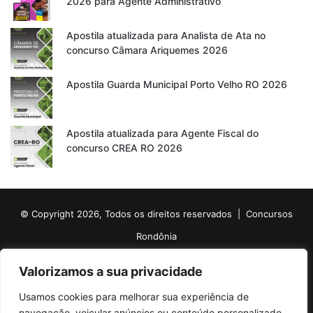
2026 para Agente Administrativo
Apostila atualizada para Analista de Ata no
concurso Câmara Ariquemes 2026
Apostila Guarda Municipal Porto Velho RO 2026
Apostila atualizada para Agente Fiscal do
concurso CREA RO 2026
© Copyright 2026, Todos os direitos reservados |
Concursos
Rondônia
Politica de Cookies
Politica de Privacidade e Termos de Uso
Valorizamos a sua privacidade
Sobre o Concursos Rondônia
Newsletter
Usamos cookies para melhorar sua experiência de
Siga nossas redes sociais
Web Stories
Anuncie
Contato
navegação, veicular anúncios ou conteúdo personalizado