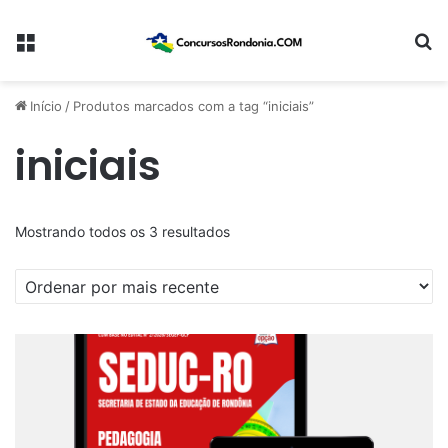
Menu
Pr
Início
/
Produtos marcados com a tag “iniciais”
iniciais
Classificado
Mostrando todos os 3 resultados
por
mais
recente