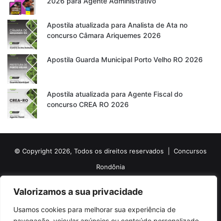
2026 para Agente Administrativo
Apostila atualizada para Analista de Ata no
concurso Câmara Ariquemes 2026
Apostila Guarda Municipal Porto Velho RO 2026
Apostila atualizada para Agente Fiscal do
concurso CREA RO 2026
© Copyright 2026, Todos os direitos reservados |
Concursos
Rondônia
Politica de Cookies
Politica de Privacidade e Termos de Uso
Valorizamos a sua privacidade
Sobre o Concursos Rondônia
Newsletter
Usamos cookies para melhorar sua experiência de
Siga nossas redes sociais
Web Stories
Anuncie
Contato
navegação, veicular anúncios ou conteúdo personalizado