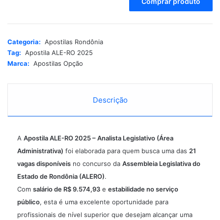
Comprar produto
l
t
e
r
Categoria:
Apostilas Rondônia
n
Tag:
Apostila ALE-RO 2025
a
Marca:
Apostilas Opção
t
i
v
e
Descrição
:
A
Apostila ALE-RO 2025 – Analista Legislativo (Área
Administrativa)
foi elaborada para quem busca uma das
21
vagas disponíveis
no concurso da
Assembleia Legislativa do
Estado de Rondônia (ALERO)
.
Com
salário de R$ 9.574,93
e
estabilidade no serviço
público
, esta é uma excelente oportunidade para
profissionais de
nível superior
que desejam alcançar uma