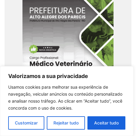
Apostila Professor Veterinário – Alto Alegre dos
Valorizamos a sua privacidade
Parecis – RO 2026
Usamos cookies para melhorar sua experiência de
Comprar produto
navegação, veicular anúncios ou conteúdo personalizado
e analisar nosso tráfego. Ao clicar em “Aceitar tudo”, você
concorda com o uso de cookies.
Customizar
Rejeitar tudo
Aceitar tudo