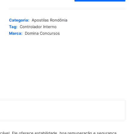
t
e
r
Categoria:
Apostilas Rondônia
n
Tag:
Controlador Interno
a
Marca:
Domina Concursos
t
i
v
e
:
çável. Ele oferece estabilidade, boa remuneração e segurança