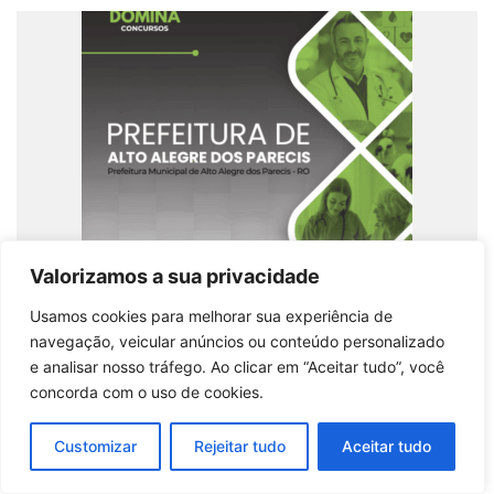
Valorizamos a sua privacidade
Usamos cookies para melhorar sua experiência de
navegação, veicular anúncios ou conteúdo personalizado
Apostila para Enfermeiros – Alto Alegre dos
e analisar nosso tráfego. Ao clicar em “Aceitar tudo”, você
Parecis RO 2026: Formação e Atualização
concorda com o uso de cookies.
Comprar produto
Customizar
Rejeitar tudo
Aceitar tudo