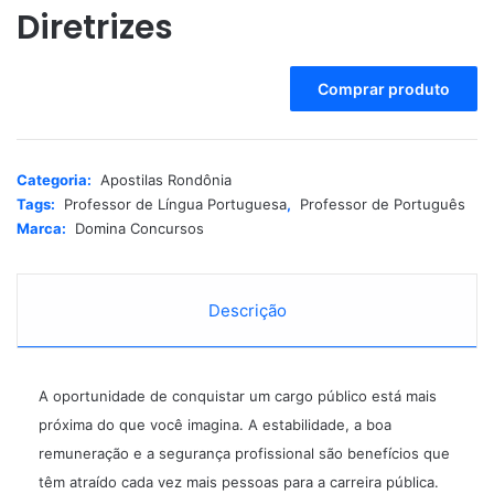
Diretrizes
A
Comprar produto
l
t
e
r
Categoria:
Apostilas Rondônia
n
Tags:
Professor de Língua Portuguesa
,
Professor de Português
a
Marca:
Domina Concursos
t
i
v
e
Descrição
:
A oportunidade de conquistar um cargo público está mais
próxima do que você imagina. A estabilidade, a boa
remuneração e a segurança profissional são benefícios que
têm atraído cada vez mais pessoas para a carreira pública.