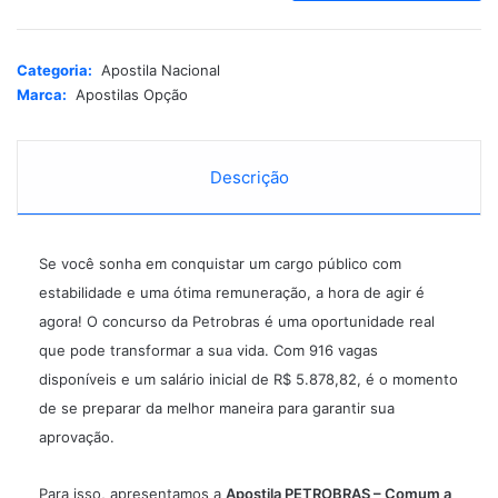
t
e
r
Categoria:
Apostila Nacional
n
Marca:
Apostilas Opção
a
t
i
Descrição
v
e
:
Se você sonha em conquistar um cargo público com
estabilidade e uma ótima remuneração, a hora de agir é
agora! O concurso da Petrobras é uma oportunidade real
que pode transformar a sua vida. Com 916 vagas
disponíveis e um salário inicial de R$ 5.878,82, é o momento
de se preparar da melhor maneira para garantir sua
aprovação.
Para isso, apresentamos a
Apostila PETROBRAS – Comum a