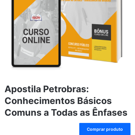
Apostila Petrobras:
Conhecimentos Básicos
Comuns a Todas as Ênfases
A
Comprar produto
l