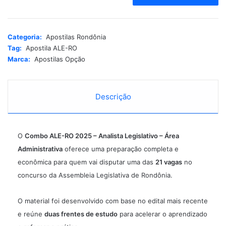
l
t
e
r
Categoria:
Apostilas Rondônia
n
Tag:
Apostila ALE-RO
a
Marca:
Apostilas Opção
t
i
v
e
Descrição
:
O
Combo ALE-RO 2025 – Analista Legislativo – Área
Administrativa
oferece uma preparação completa e
econômica para quem vai disputar uma das
21 vagas
no
concurso da Assembleia Legislativa de Rondônia.
O material foi desenvolvido com base no edital mais recente
e reúne
duas frentes de estudo
para acelerar o aprendizado