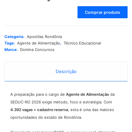
A
Comprar produto
l
t
e
r
Categoria:
Apostilas Rondônia
n
Tags:
Agente de Alimentação
,
Técnico Educacional
a
Marca:
Domina Concursos
t
i
v
e
Descrição
:
A preparação para o cargo de
Agente de Alimentação
da
SEDUC-RO
2026 exige método, foco e estratégia. Com
4.392 vagas + cadastro reserva
, esta é uma das maiores
oportunidades do estado de Rondônia.