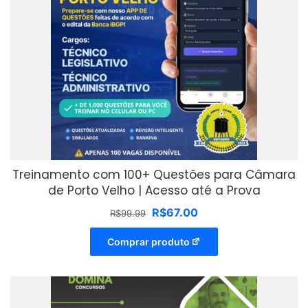
Treinamento com 100+ Questões para Câmara
de Porto Velho | Acesso até a Prova
O
O
R$
67.00
R$
99.99
preço
preço
original
atual
Comprar produto
era:
é:
R$99.99.
R$67.00.