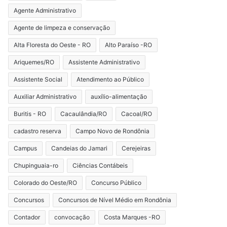
Agente Administrativo
Agente de limpeza e conservação
Alta Floresta do Oeste - RO
Alto Paraíso -RO
Ariquemes/RO
Assistente Administrativo
Assistente Social
Atendimento ao Público
Auxiliar Administrativo
auxílio-alimentação
Buritis - RO
Cacaulândia/RO
Cacoal/RO
cadastro reserva
Campo Novo de Rondônia
Campus
Candeias do Jamari
Cerejeiras
Chupinguaia-ro
Ciências Contábeis
Colorado do Oeste/RO
Concurso Público
Concursos
Concursos de Nível Médio em Rondônia
Contador
convocação
Costa Marques -RO