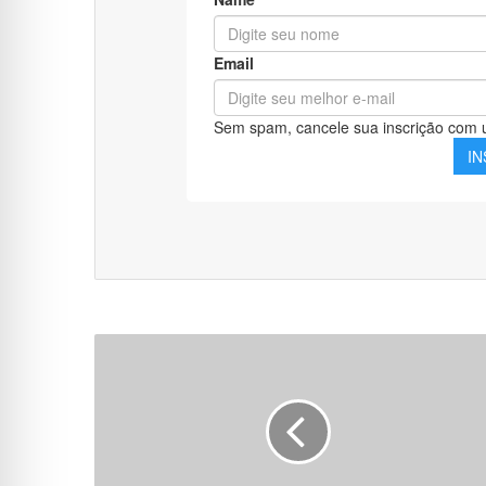
Processo
Seletivo
da
Prefeitura
Municipal
de
Parecis