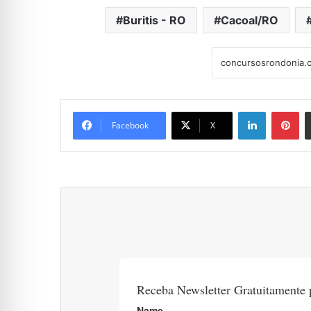
Buritis - RO
Cacoal/RO
Linkedin
Pi
Facebook
X