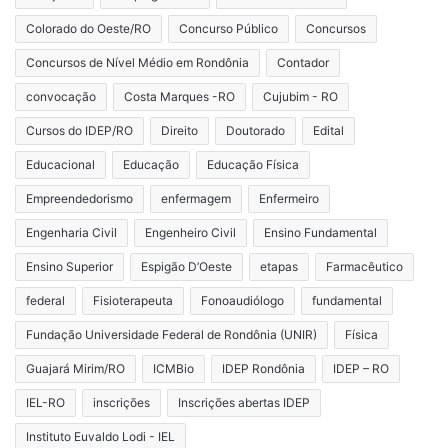
Colorado do Oeste/RO
Concurso Público
Concursos
Concursos de Nível Médio em Rondônia
Contador
convocação
Costa Marques -RO
Cujubim - RO
Cursos do IDEP/RO
Direito
Doutorado
Edital
Educacional
Educação
Educação Física
Empreendedorismo
enfermagem
Enfermeiro
Engenharia Civil
Engenheiro Civil
Ensino Fundamental
Ensino Superior
Espigão D’Oeste
etapas
Farmacêutico
federal
Fisioterapeuta
Fonoaudiólogo
fundamental
Fundação Universidade Federal de Rondônia (UNIR)
Física
Guajará Mirim/RO
ICMBio
IDEP Rondônia
IDEP – RO
IEL-RO
inscrições
Inscrições abertas IDEP
Instituto Euvaldo Lodi - IEL