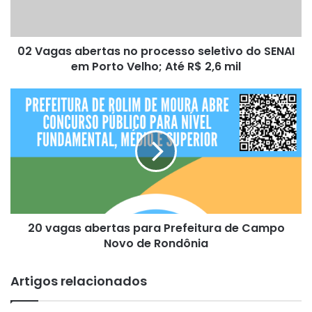
do
SENAI
em
02 Vagas abertas no processo seletivo do SENAI
Porto
Velho;
em Porto Velho; Até R$ 2,6 mil
Até
R$
20
2,6
vagas
mil
abertas
para
Prefeitura
de
Campo
Novo
de
20 vagas abertas para Prefeitura de Campo
Rondônia
Novo de Rondônia
Artigos relacionados