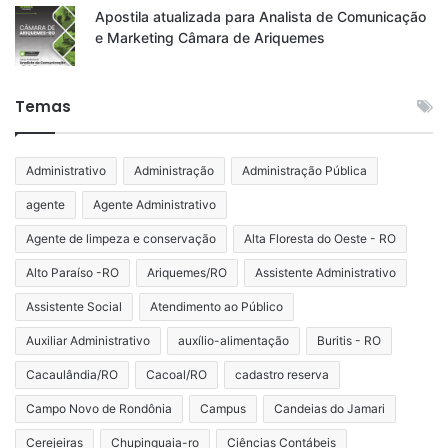
Apostila atualizada para Analista de Comunicação
e Marketing Câmara de Ariquemes
Temas
Administrativo
Administração
Administração Pública
agente
Agente Administrativo
Agente de limpeza e conservação
Alta Floresta do Oeste - RO
Alto Paraíso -RO
Ariquemes/RO
Assistente Administrativo
Assistente Social
Atendimento ao Público
Auxiliar Administrativo
auxílio-alimentação
Buritis - RO
Cacaulândia/RO
Cacoal/RO
cadastro reserva
Campo Novo de Rondônia
Campus
Candeias do Jamari
Cerejeiras
Chupinguaia-ro
Ciências Contábeis