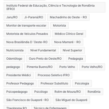
Instituto Federal de Educação, Ciência e Tecnologia de Rondônia
(IFRO)
Jaru/RO
Ji-Paraná/RO
Machadinho do Oeste - RO
Monitor de transporte escolar
Motorista
Motorista de Veículos Pesados
Médico Clínico Geral
Nova Brasilândia D´Oeste-RO
Nova Mamoré - RO
Nutricionista
Nível Fundamental
Nível Superior
Odontólogo
Ouro Preto do Oeste/RO
Pedagogia
pedagogo
Pimenta Bueno/RO
Porto Velho
Porto Velho/RO
Presidente Médici
Processo Seletivo IFRO
Professor Pedagogo
Professor Substituto
Psicologia
Psicopedagogo
Psicólogo
Rolim de Moura/RO
Rondônia
São Francisco do Guaporé -RO
São Miguel do Guaporé
Theobroma RO
Técnico de Enfermagem