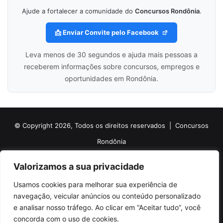
Ajude a fortalecer a comunidade do
Concursos Rondônia
.
📩 Enviar Convite pelo Facebook
Leva menos de 30 segundos e ajuda mais pessoas a
receberem informações sobre concursos, empregos e
oportunidades em Rondônia.
© Copyright 2026, Todos os direitos reservados |
Concursos
Rondônia
Politica de Cookies
Politica de Privacidade e Termos de Uso
Valorizamos a sua privacidade
Sobre o Concursos Rondônia
Newsletter
Usamos cookies para melhorar sua experiência de
Siga nossas redes sociais
Web Stories
Anuncie
Contato
navegação, veicular anúncios ou conteúdo personalizado
e analisar nosso tráfego. Ao clicar em “Aceitar tudo”, você
Facebook
X
Pinterest
Linkedin
YouTube
Instagram
Telegram
TikTok
concorda com o uso de cookies.