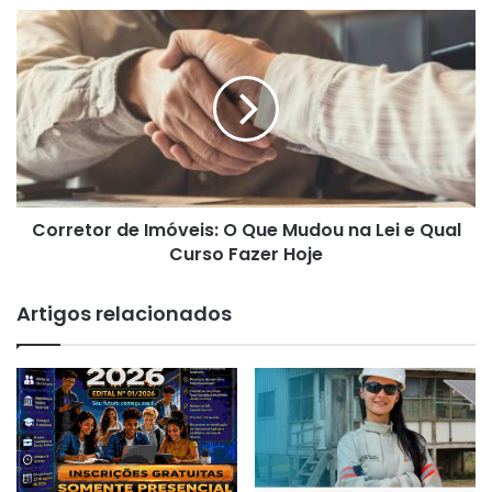
Corretor
de
Imóveis:
O
Que
Mudou
na
Lei
e
Corretor de Imóveis: O Que Mudou na Lei e Qual
Qual
Curso
Curso Fazer Hoje
Fazer
Hoje
Artigos relacionados