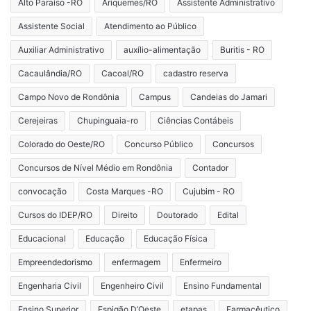
Alto Paraíso -RO
Ariquemes/RO
Assistente Administrativo
Assistente Social
Atendimento ao Público
Auxiliar Administrativo
auxílio-alimentação
Buritis - RO
Cacaulândia/RO
Cacoal/RO
cadastro reserva
Campo Novo de Rondônia
Campus
Candeias do Jamari
Cerejeiras
Chupinguaia-ro
Ciências Contábeis
Colorado do Oeste/RO
Concurso Público
Concursos
Concursos de Nível Médio em Rondônia
Contador
convocação
Costa Marques -RO
Cujubim - RO
Cursos do IDEP/RO
Direito
Doutorado
Edital
Educacional
Educação
Educação Física
Empreendedorismo
enfermagem
Enfermeiro
Engenharia Civil
Engenheiro Civil
Ensino Fundamental
Ensino Superior
Espigão D’Oeste
etapas
Farmacêutico