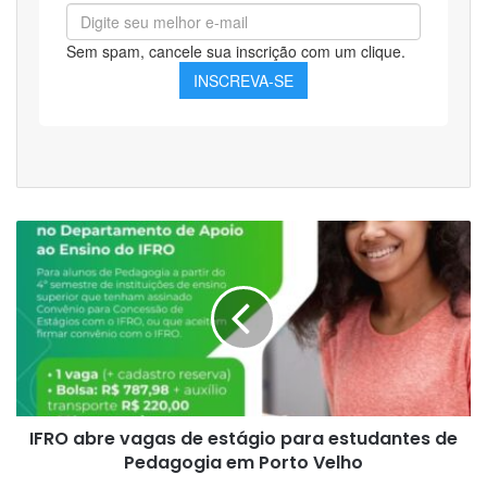
IFRO
abre
vagas
de
estágio
para
estudantes
de
Pedagogia
IFRO abre vagas de estágio para estudantes de
em
Porto
Pedagogia em Porto Velho
Velho