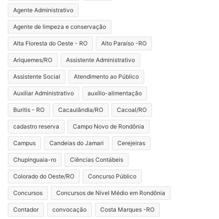
Agente Administrativo
Agente de limpeza e conservação
Alta Floresta do Oeste - RO
Alto Paraíso -RO
Ariquemes/RO
Assistente Administrativo
Assistente Social
Atendimento ao Público
Auxiliar Administrativo
auxílio-alimentação
Buritis - RO
Cacaulândia/RO
Cacoal/RO
cadastro reserva
Campo Novo de Rondônia
Campus
Candeias do Jamari
Cerejeiras
Chupinguaia-ro
Ciências Contábeis
Colorado do Oeste/RO
Concurso Público
Concursos
Concursos de Nível Médio em Rondônia
Contador
convocação
Costa Marques -RO