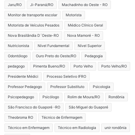
Jaru/RO
Ji-Paraná/RO
Machadinho do Oeste - RO
Monitor de transporte escolar
Motorista
Motorista de Veículos Pesados
Médico Clínico Geral
Nova Brasilândia D´Oeste-RO
Nova Mamoré - RO
Nutricionista
Nível Fundamental
Nível Superior
Odontólogo
Ouro Preto do Oeste/RO
Pedagogia
pedagogo
Pimenta Bueno/RO
Porto Velho
Porto Velho/RO
Presidente Médici
Processo Seletivo IFRO
Professor Pedagogo
Professor Substituto
Psicologia
Psicopedagogo
Psicólogo
Rolim de Moura/RO
Rondônia
São Francisco do Guaporé -RO
São Miguel do Guaporé
Theobroma RO
Técnico de Enfermagem
Técnico em Enfermagem
Técnico em Radiologia
unir rondônia