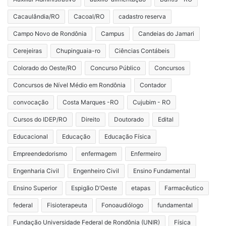
Cacaulândia/RO
Cacoal/RO
cadastro reserva
Campo Novo de Rondônia
Campus
Candeias do Jamari
Cerejeiras
Chupinguaia-ro
Ciências Contábeis
Colorado do Oeste/RO
Concurso Público
Concursos
Concursos de Nível Médio em Rondônia
Contador
convocação
Costa Marques -RO
Cujubim - RO
Cursos do IDEP/RO
Direito
Doutorado
Edital
Educacional
Educação
Educação Física
Empreendedorismo
enfermagem
Enfermeiro
Engenharia Civil
Engenheiro Civil
Ensino Fundamental
Ensino Superior
Espigão D’Oeste
etapas
Farmacêutico
federal
Fisioterapeuta
Fonoaudiólogo
fundamental
Fundação Universidade Federal de Rondônia (UNIR)
Física