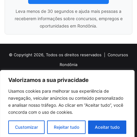
Leva menos de 30 segundos e ajuda mais pessoas a
receberem informações sobre concursos, empregos e
oportunidades em Rondônia.
© Copyright 2026, Todos os direitos reservados |
Concursos
Rondônia
Politica de Cookies
Politica de Privacidade e Termos de Uso
Valorizamos a sua privacidade
Sobre o Concursos Rondônia
Newsletter
Usamos cookies para melhorar sua experiência de
Siga nossas redes sociais
Web Stories
Anuncie
Contato
navegação, veicular anúncios ou conteúdo personalizado
e analisar nosso tráfego. Ao clicar em “Aceitar tudo”, você
Facebook
X
Pinterest
Linkedin
YouTube
Instagram
Telegram
TikTok
concorda com o uso de cookies.
WhatsApp
Customizar
Rejeitar tudo
Aceitar tudo