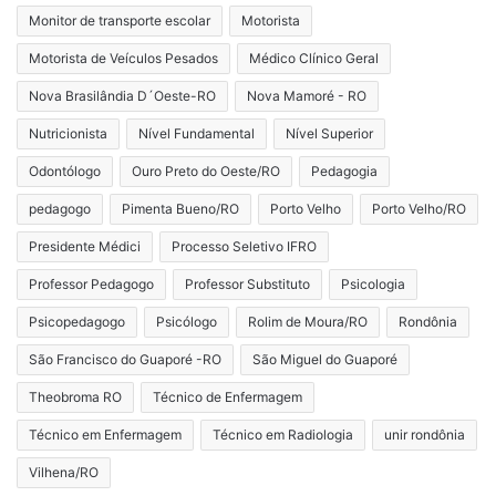
Monitor de transporte escolar
Motorista
Motorista de Veículos Pesados
Médico Clínico Geral
Nova Brasilândia D´Oeste-RO
Nova Mamoré - RO
Nutricionista
Nível Fundamental
Nível Superior
Odontólogo
Ouro Preto do Oeste/RO
Pedagogia
pedagogo
Pimenta Bueno/RO
Porto Velho
Porto Velho/RO
Presidente Médici
Processo Seletivo IFRO
Professor Pedagogo
Professor Substituto
Psicologia
Psicopedagogo
Psicólogo
Rolim de Moura/RO
Rondônia
São Francisco do Guaporé -RO
São Miguel do Guaporé
Theobroma RO
Técnico de Enfermagem
Técnico em Enfermagem
Técnico em Radiologia
unir rondônia
Vilhena/RO