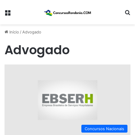
Menu
Pr
Início
/
Advogado​​
Advogado​​
Concursos Nacionais