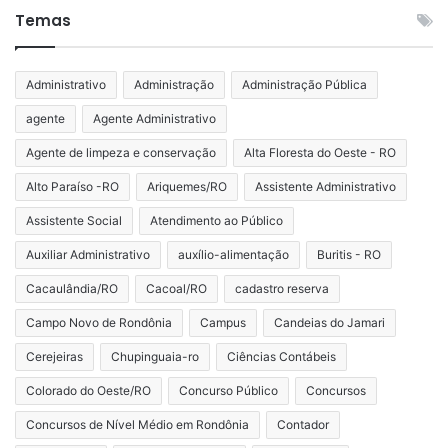
Temas
Administrativo
Administração
Administração Pública
agente
Agente Administrativo
Agente de limpeza e conservação
Alta Floresta do Oeste - RO
Alto Paraíso -RO
Ariquemes/RO
Assistente Administrativo
Assistente Social
Atendimento ao Público
Auxiliar Administrativo
auxílio-alimentação
Buritis - RO
Cacaulândia/RO
Cacoal/RO
cadastro reserva
Campo Novo de Rondônia
Campus
Candeias do Jamari
Cerejeiras
Chupinguaia-ro
Ciências Contábeis
Colorado do Oeste/RO
Concurso Público
Concursos
Concursos de Nível Médio em Rondônia
Contador