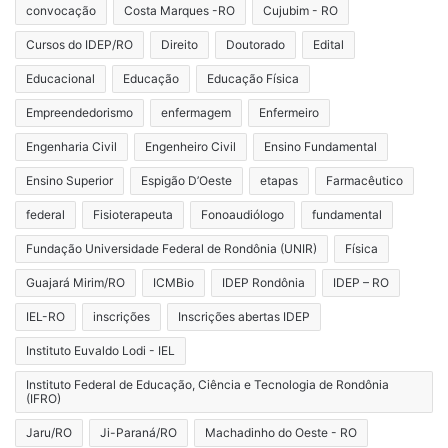
convocação
Costa Marques -RO
Cujubim - RO
Cursos do IDEP/RO
Direito
Doutorado
Edital
Educacional
Educação
Educação Física
Empreendedorismo
enfermagem
Enfermeiro
Engenharia Civil
Engenheiro Civil
Ensino Fundamental
Ensino Superior
Espigão D’Oeste
etapas
Farmacêutico
federal
Fisioterapeuta
Fonoaudiólogo
fundamental
Fundação Universidade Federal de Rondônia (UNIR)
Física
Guajará Mirim/RO
ICMBio
IDEP Rondônia
IDEP – RO
IEL-RO
inscrições
Inscrições abertas IDEP
Instituto Euvaldo Lodi - IEL
Instituto Federal de Educação, Ciência e Tecnologia de Rondônia
(IFRO)
Jaru/RO
Ji-Paraná/RO
Machadinho do Oeste - RO