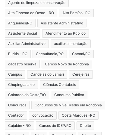
Agente de limpeza e conservação
Alta Floresta do Oeste - RO
Alto Paraíso -RO
Ariquemes/RO
Assistente Administrativo
Assistente Social
Atendimento ao Público
Auxiliar Administrativo
auxílio-alimentação
Buritis - RO
Cacaulândia/RO
Cacoal/RO
cadastro reserva
Campo Novo de Rondônia
Campus
Candeias do Jamari
Cerejeiras
Chupinguaia-ro
Ciências Contábeis
Colorado do Oeste/RO
Concurso Público
Concursos
Concursos de Nível Médio em Rondônia
Contador
convocação
Costa Marques -RO
Cujubim - RO
Cursos do IDEP/RO
Direito