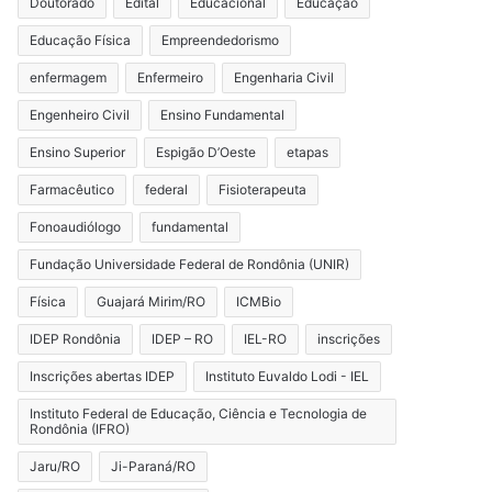
Doutorado
Edital
Educacional
Educação
Educação Física
Empreendedorismo
enfermagem
Enfermeiro
Engenharia Civil
Engenheiro Civil
Ensino Fundamental
Ensino Superior
Espigão D’Oeste
etapas
Farmacêutico
federal
Fisioterapeuta
Fonoaudiólogo
fundamental
Fundação Universidade Federal de Rondônia (UNIR)
Física
Guajará Mirim/RO
ICMBio
IDEP Rondônia
IDEP – RO
IEL-RO
inscrições
Inscrições abertas IDEP
Instituto Euvaldo Lodi - IEL
Instituto Federal de Educação, Ciência e Tecnologia de
Rondônia (IFRO)
Jaru/RO
Ji-Paraná/RO