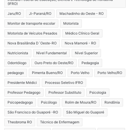
(IFRO)
Jaru/RO
Ji-Paraná/RO
Machadinho do Oeste - RO
Monitor de transporte escolar
Motorista
Motorista de Veículos Pesados
Médico Clínico Geral
Nova Brasilândia D´Oeste-RO
Nova Mamoré - RO
Nutricionista
Nível Fundamental
Nível Superior
Odontólogo
Ouro Preto do Oeste/RO
Pedagogia
pedagogo
Pimenta Bueno/RO
Porto Velho
Porto Velho/RO
Presidente Médici
Processo Seletivo IFRO
Professor Pedagogo
Professor Substituto
Psicologia
Psicopedagogo
Psicólogo
Rolim de Moura/RO
Rondônia
São Francisco do Guaporé -RO
São Miguel do Guaporé
Theobroma RO
Técnico de Enfermagem