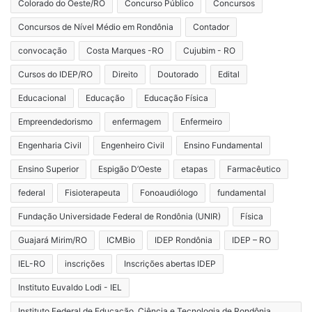
Colorado do Oeste/RO
Concurso Público
Concursos
Concursos de Nível Médio em Rondônia
Contador
convocação
Costa Marques -RO
Cujubim - RO
Cursos do IDEP/RO
Direito
Doutorado
Edital
Educacional
Educação
Educação Física
Empreendedorismo
enfermagem
Enfermeiro
Engenharia Civil
Engenheiro Civil
Ensino Fundamental
Ensino Superior
Espigão D’Oeste
etapas
Farmacêutico
federal
Fisioterapeuta
Fonoaudiólogo
fundamental
Fundação Universidade Federal de Rondônia (UNIR)
Física
Guajará Mirim/RO
ICMBio
IDEP Rondônia
IDEP – RO
IEL-RO
inscrições
Inscrições abertas IDEP
Instituto Euvaldo Lodi - IEL
Instituto Federal de Educação, Ciência e Tecnologia de Rondônia