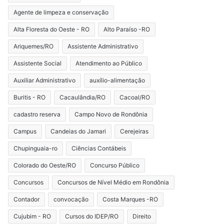
Agente de limpeza e conservação
Alta Floresta do Oeste - RO
Alto Paraíso -RO
Ariquemes/RO
Assistente Administrativo
Assistente Social
Atendimento ao Público
Auxiliar Administrativo
auxílio-alimentação
Buritis - RO
Cacaulândia/RO
Cacoal/RO
cadastro reserva
Campo Novo de Rondônia
Campus
Candeias do Jamari
Cerejeiras
Chupinguaia-ro
Ciências Contábeis
Colorado do Oeste/RO
Concurso Público
Concursos
Concursos de Nível Médio em Rondônia
Contador
convocação
Costa Marques -RO
Cujubim - RO
Cursos do IDEP/RO
Direito