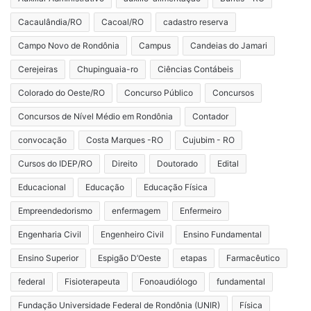
Cacaulândia/RO
Cacoal/RO
cadastro reserva
Campo Novo de Rondônia
Campus
Candeias do Jamari
Cerejeiras
Chupinguaia-ro
Ciências Contábeis
Colorado do Oeste/RO
Concurso Público
Concursos
Concursos de Nível Médio em Rondônia
Contador
convocação
Costa Marques -RO
Cujubim - RO
Cursos do IDEP/RO
Direito
Doutorado
Edital
Educacional
Educação
Educação Física
Empreendedorismo
enfermagem
Enfermeiro
Engenharia Civil
Engenheiro Civil
Ensino Fundamental
Ensino Superior
Espigão D’Oeste
etapas
Farmacêutico
federal
Fisioterapeuta
Fonoaudiólogo
fundamental
Fundação Universidade Federal de Rondônia (UNIR)
Física