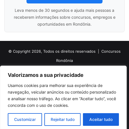
Leva menos de 30 segundos e ajuda mais pessoas a
receberem informações sobre concursos, empregos e
oportunidades em Rondônia.
© Copyright 2026, Todos os direitos reservados |
Concursos
Rondônia
Politica de Cookies
Politica de Privacidade e Termos de Uso
Valorizamos a sua privacidade
Sobre o Concursos Rondônia
Newsletter
Usamos cookies para melhorar sua experiência de
Siga nossas redes sociais
Web Stories
Anuncie
Contato
navegação, veicular anúncios ou conteúdo personalizado
e analisar nosso tráfego. Ao clicar em “Aceitar tudo”, você
Facebook
X
Pinterest
Linkedin
YouTube
Instagram
Telegram
TikTok
concorda com o uso de cookies.
WhatsApp
Customizar
Rejeitar tudo
Aceitar tudo