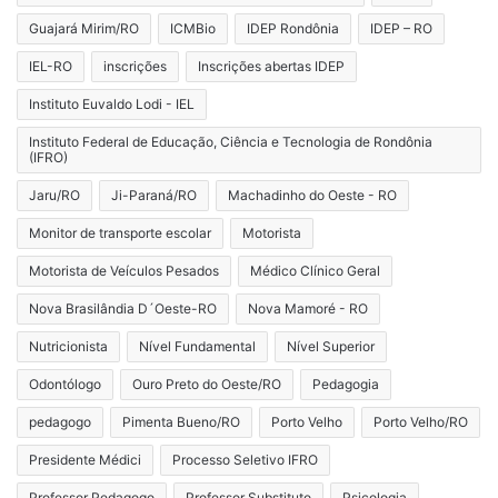
Guajará Mirim/RO
ICMBio
IDEP Rondônia
IDEP – RO
IEL-RO
inscrições
Inscrições abertas IDEP
Instituto Euvaldo Lodi - IEL
Instituto Federal de Educação, Ciência e Tecnologia de Rondônia
(IFRO)
Jaru/RO
Ji-Paraná/RO
Machadinho do Oeste - RO
Monitor de transporte escolar
Motorista
Motorista de Veículos Pesados
Médico Clínico Geral
Nova Brasilândia D´Oeste-RO
Nova Mamoré - RO
Nutricionista
Nível Fundamental
Nível Superior
Odontólogo
Ouro Preto do Oeste/RO
Pedagogia
pedagogo
Pimenta Bueno/RO
Porto Velho
Porto Velho/RO
Presidente Médici
Processo Seletivo IFRO
Professor Pedagogo
Professor Substituto
Psicologia