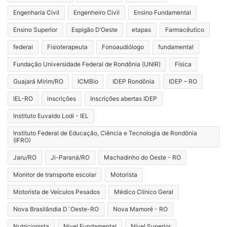
Engenharia Civil
Engenheiro Civil
Ensino Fundamental
Ensino Superior
Espigão D’Oeste
etapas
Farmacêutico
federal
Fisioterapeuta
Fonoaudiólogo
fundamental
Fundação Universidade Federal de Rondônia (UNIR)
Física
Guajará Mirim/RO
ICMBio
IDEP Rondônia
IDEP – RO
IEL-RO
inscrições
Inscrições abertas IDEP
Instituto Euvaldo Lodi - IEL
Instituto Federal de Educação, Ciência e Tecnologia de Rondônia
(IFRO)
Jaru/RO
Ji-Paraná/RO
Machadinho do Oeste - RO
Monitor de transporte escolar
Motorista
Motorista de Veículos Pesados
Médico Clínico Geral
Nova Brasilândia D´Oeste-RO
Nova Mamoré - RO
Nutricionista
Nível Fundamental
Nível Superior