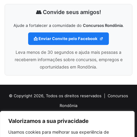
👥 Convide seus amigos!
Ajude a fortalecer a comunidade do
Concursos Rondônia
.
📩 Enviar Convite pelo Facebook
Leva menos de 30 segundos e ajuda mais pessoas a
receberem informações sobre concursos, empregos e
oportunidades em Rondônia.
© Copyright 2026, Todos os direitos reservados |
Concursos
Rondônia
Politica de Cookies
Politica de Privacidade e Termos de Uso
Valorizamos a sua privacidade
Sobre o Concursos Rondônia
Newsletter
Usamos cookies para melhorar sua experiência de
Siga nossas redes sociais
Web Stories
Anuncie
Contato