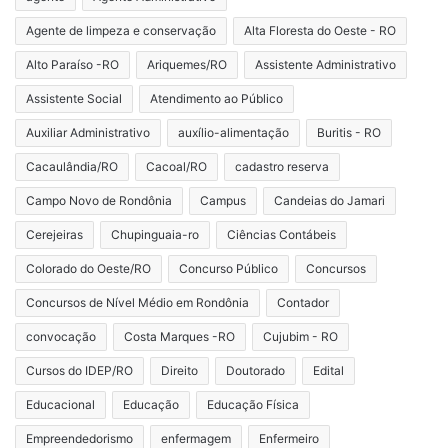
Agente de limpeza e conservação
Alta Floresta do Oeste - RO
Alto Paraíso -RO
Ariquemes/RO
Assistente Administrativo
Assistente Social
Atendimento ao Público
Auxiliar Administrativo
auxílio-alimentação
Buritis - RO
Cacaulândia/RO
Cacoal/RO
cadastro reserva
Campo Novo de Rondônia
Campus
Candeias do Jamari
Cerejeiras
Chupinguaia-ro
Ciências Contábeis
Colorado do Oeste/RO
Concurso Público
Concursos
Concursos de Nível Médio em Rondônia
Contador
convocação
Costa Marques -RO
Cujubim - RO
Cursos do IDEP/RO
Direito
Doutorado
Edital
Educacional
Educação
Educação Física
Empreendedorismo
enfermagem
Enfermeiro