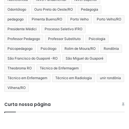
Odontólogo
Ouro Preto do Oeste/RO
Pedagogia
pedagogo
Pimenta Bueno/RO
Porto Velho
Porto Velho/RO
Presidente Médici
Processo Seletivo IFRO
Professor Pedagogo
Professor Substituto
Psicologia
Psicopedagogo
Psicólogo
Rolim de Moura/RO
Rondônia
São Francisco do Guaporé -RO
São Miguel do Guaporé
Theobroma RO
Técnico de Enfermagem
Técnico em Enfermagem
Técnico em Radiologia
unir rondônia
Vilhena/RO
Curta nossa página