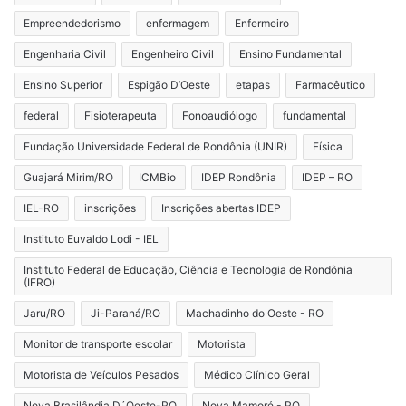
Empreendedorismo
enfermagem
Enfermeiro
Engenharia Civil
Engenheiro Civil
Ensino Fundamental
Ensino Superior
Espigão D’Oeste
etapas
Farmacêutico
federal
Fisioterapeuta
Fonoaudiólogo
fundamental
Fundação Universidade Federal de Rondônia (UNIR)
Física
Guajará Mirim/RO
ICMBio
IDEP Rondônia
IDEP – RO
IEL-RO
inscrições
Inscrições abertas IDEP
Instituto Euvaldo Lodi - IEL
Instituto Federal de Educação, Ciência e Tecnologia de Rondônia
(IFRO)
Jaru/RO
Ji-Paraná/RO
Machadinho do Oeste - RO
Monitor de transporte escolar
Motorista
Motorista de Veículos Pesados
Médico Clínico Geral
Nova Brasilândia D´Oeste-RO
Nova Mamoré - RO