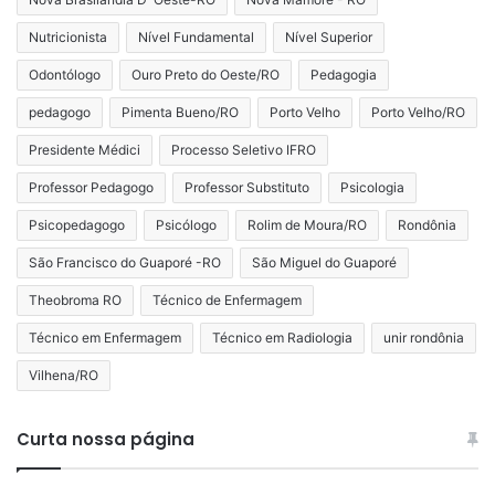
Nutricionista
Nível Fundamental
Nível Superior
Odontólogo
Ouro Preto do Oeste/RO
Pedagogia
pedagogo
Pimenta Bueno/RO
Porto Velho
Porto Velho/RO
Presidente Médici
Processo Seletivo IFRO
Professor Pedagogo
Professor Substituto
Psicologia
Psicopedagogo
Psicólogo
Rolim de Moura/RO
Rondônia
São Francisco do Guaporé -RO
São Miguel do Guaporé
Theobroma RO
Técnico de Enfermagem
Técnico em Enfermagem
Técnico em Radiologia
unir rondônia
Vilhena/RO
Curta nossa página