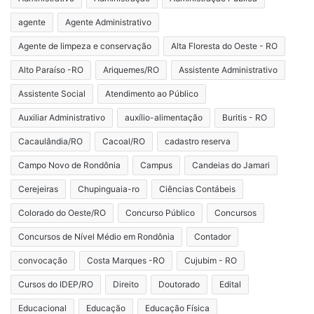
agente
Agente Administrativo
Agente de limpeza e conservação
Alta Floresta do Oeste - RO
Alto Paraíso -RO
Ariquemes/RO
Assistente Administrativo
Assistente Social
Atendimento ao Público
Auxiliar Administrativo
auxílio-alimentação
Buritis - RO
Cacaulândia/RO
Cacoal/RO
cadastro reserva
Campo Novo de Rondônia
Campus
Candeias do Jamari
Cerejeiras
Chupinguaia-ro
Ciências Contábeis
Colorado do Oeste/RO
Concurso Público
Concursos
Concursos de Nível Médio em Rondônia
Contador
convocação
Costa Marques -RO
Cujubim - RO
Cursos do IDEP/RO
Direito
Doutorado
Edital
Educacional
Educação
Educação Física