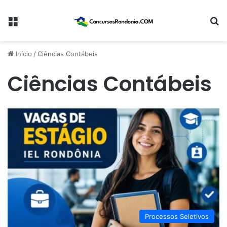
Menu
Pr
Início
/
Ciências Contábeis
Ciências Contábeis
Processos Seletivos