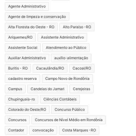
Agente Administrativo
Agente de limpeza e conservação
Alta Floresta do Oeste - RO
Alto Paraíso -RO
Ariquemes/RO
Assistente Administrativo
Assistente Social
Atendimento ao Público
Auxiliar Administrativo
auxílio-alimentação
Buritis - RO
Cacaulândia/RO
Cacoal/RO
cadastro reserva
Campo Novo de Rondônia
Campus
Candeias do Jamari
Cerejeiras
Chupinguaia-ro
Ciências Contábeis
Colorado do Oeste/RO
Concurso Público
Concursos
Concursos de Nível Médio em Rondônia
Contador
convocação
Costa Marques -RO