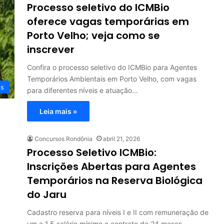
Processo seletivo do ICMBio
oferece vagas temporárias em
Porto Velho; veja como se
inscrever
Confira o processo seletivo do ICMBio para Agentes
Temporários Ambientais em Porto Velho, com vagas
os
para diferentes níveis e atuação…
Leia mais »
Concursos Rondônia
abril 21, 2026
Processo Seletivo ICMBio:
Inscrições Abertas para Agentes
Temporários na Reserva Biológica
do Jaru
Cadastro reserva para níveis I e II com remuneração de
um a 1,5 salário mínimo e contrato de 24 meses.