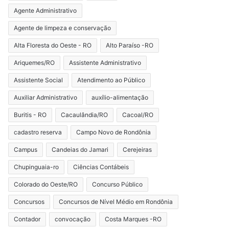
Agente Administrativo
Agente de limpeza e conservação
Alta Floresta do Oeste - RO
Alto Paraíso -RO
Ariquemes/RO
Assistente Administrativo
Assistente Social
Atendimento ao Público
Auxiliar Administrativo
auxílio-alimentação
Buritis - RO
Cacaulândia/RO
Cacoal/RO
cadastro reserva
Campo Novo de Rondônia
Campus
Candeias do Jamari
Cerejeiras
Chupinguaia-ro
Ciências Contábeis
Colorado do Oeste/RO
Concurso Público
Concursos
Concursos de Nível Médio em Rondônia
Contador
convocação
Costa Marques -RO