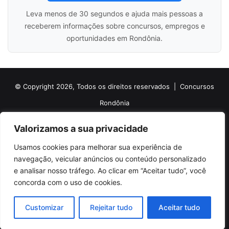
Leva menos de 30 segundos e ajuda mais pessoas a
receberem informações sobre concursos, empregos e
oportunidades em Rondônia.
© Copyright 2026, Todos os direitos reservados |
Concursos
Rondônia
Politica de Cookies
Politica de Privacidade e Termos de Uso
Valorizamos a sua privacidade
Sobre o Concursos Rondônia
Newsletter
Usamos cookies para melhorar sua experiência de
Siga nossas redes sociais
Web Stories
Anuncie
Contato
navegação, veicular anúncios ou conteúdo personalizado
e analisar nosso tráfego. Ao clicar em “Aceitar tudo”, você
Facebook
X
Pinterest
Linkedin
YouTube
Instagram
Telegram
TikTok
concorda com o uso de cookies.
WhatsApp
Customizar
Rejeitar tudo
Aceitar tudo