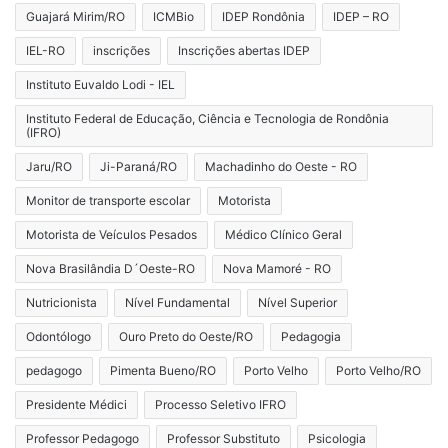
Guajará Mirim/RO
ICMBio
IDEP Rondônia
IDEP – RO
IEL-RO
inscrições
Inscrições abertas IDEP
Instituto Euvaldo Lodi - IEL
Instituto Federal de Educação, Ciência e Tecnologia de Rondônia
(IFRO)
Jaru/RO
Ji-Paraná/RO
Machadinho do Oeste - RO
Monitor de transporte escolar
Motorista
Motorista de Veículos Pesados
Médico Clínico Geral
Nova Brasilândia D´Oeste-RO
Nova Mamoré - RO
Nutricionista
Nível Fundamental
Nível Superior
Odontólogo
Ouro Preto do Oeste/RO
Pedagogia
pedagogo
Pimenta Bueno/RO
Porto Velho
Porto Velho/RO
Presidente Médici
Processo Seletivo IFRO
Professor Pedagogo
Professor Substituto
Psicologia