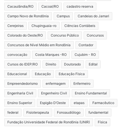
Cacaulândia/RO
Cacoal/RO
cadastro reserva
Campo Novo de Rondônia
Campus
Candeias do Jamari
Cerejeiras
Chupinguaia-ro
Ciências Contábeis
Colorado do Oeste/RO
Concurso Público
Concursos
Concursos de Nível Médio em Rondônia
Contador
convocação
Costa Marques -RO
Cujubim - RO
Cursos do IDEP/RO
Direito
Doutorado
Edital
Educacional
Educação
Educação Física
Empreendedorismo
enfermagem
Enfermeiro
Engenharia Civil
Engenheiro Civil
Ensino Fundamental
Ensino Superior
Espigão D’Oeste
etapas
Farmacêutico
federal
Fisioterapeuta
Fonoaudiólogo
fundamental
Fundação Universidade Federal de Rondônia (UNIR)
Física