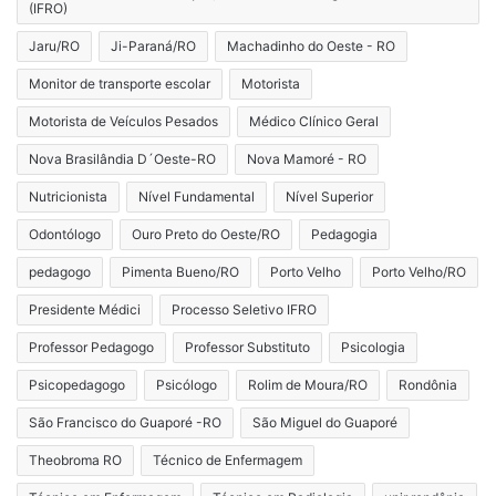
(IFRO)
Jaru/RO
Ji-Paraná/RO
Machadinho do Oeste - RO
Monitor de transporte escolar
Motorista
Motorista de Veículos Pesados
Médico Clínico Geral
Nova Brasilândia D´Oeste-RO
Nova Mamoré - RO
Nutricionista
Nível Fundamental
Nível Superior
Odontólogo
Ouro Preto do Oeste/RO
Pedagogia
pedagogo
Pimenta Bueno/RO
Porto Velho
Porto Velho/RO
Presidente Médici
Processo Seletivo IFRO
Professor Pedagogo
Professor Substituto
Psicologia
Psicopedagogo
Psicólogo
Rolim de Moura/RO
Rondônia
São Francisco do Guaporé -RO
São Miguel do Guaporé
Theobroma RO
Técnico de Enfermagem