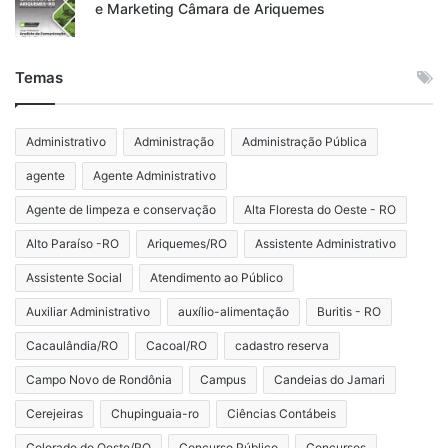
e Marketing Câmara de Ariquemes
Temas
Administrativo
Administração
Administração Pública
agente
Agente Administrativo
Agente de limpeza e conservação
Alta Floresta do Oeste - RO
Alto Paraíso -RO
Ariquemes/RO
Assistente Administrativo
Assistente Social
Atendimento ao Público
Auxiliar Administrativo
auxílio-alimentação
Buritis - RO
Cacaulândia/RO
Cacoal/RO
cadastro reserva
Campo Novo de Rondônia
Campus
Candeias do Jamari
Cerejeiras
Chupinguaia-ro
Ciências Contábeis
Colorado do Oeste/RO
Concurso Público
Concursos