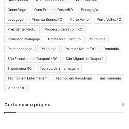
Odontólogo
Ouro Preto do Oeste/RO
Pedagogia
pedagogo
Pimenta Bueno/RO
Porto Velho
Porto Velho/RO
Presidente Médici
Processo Seletivo IFRO
Professor Pedagogo
Professor Substituto
Psicologia
Psicopedagogo
Psicólogo
Rolim de Moura/RO
Rondônia
São Francisco do Guaporé -RO
São Miguel do Guaporé
Theobroma RO
Técnico de Enfermagem
Técnico em Enfermagem
Técnico em Radiologia
unir rondônia
Vilhena/RO
Curta nossa página