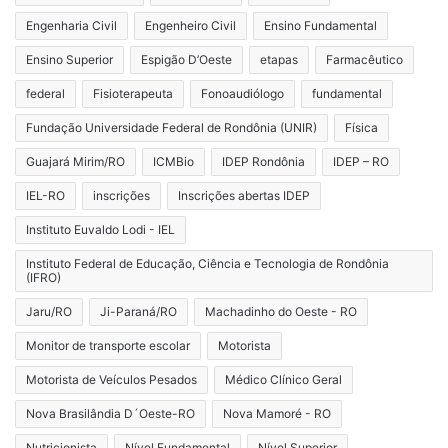
Engenharia Civil
Engenheiro Civil
Ensino Fundamental
Ensino Superior
Espigão D’Oeste
etapas
Farmacêutico
federal
Fisioterapeuta
Fonoaudiólogo
fundamental
Fundação Universidade Federal de Rondônia (UNIR)
Física
Guajará Mirim/RO
ICMBio
IDEP Rondônia
IDEP – RO
IEL-RO
inscrições
Inscrições abertas IDEP
Instituto Euvaldo Lodi - IEL
Instituto Federal de Educação, Ciência e Tecnologia de Rondônia
(IFRO)
Jaru/RO
Ji-Paraná/RO
Machadinho do Oeste - RO
Monitor de transporte escolar
Motorista
Motorista de Veículos Pesados
Médico Clínico Geral
Nova Brasilândia D´Oeste-RO
Nova Mamoré - RO
Nutricionista
Nível Fundamental
Nível Superior