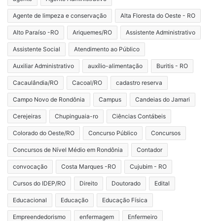
Agente de limpeza e conservação
Alta Floresta do Oeste - RO
Alto Paraíso -RO
Ariquemes/RO
Assistente Administrativo
Assistente Social
Atendimento ao Público
Auxiliar Administrativo
auxílio-alimentação
Buritis - RO
Cacaulândia/RO
Cacoal/RO
cadastro reserva
Campo Novo de Rondônia
Campus
Candeias do Jamari
Cerejeiras
Chupinguaia-ro
Ciências Contábeis
Colorado do Oeste/RO
Concurso Público
Concursos
Concursos de Nível Médio em Rondônia
Contador
convocação
Costa Marques -RO
Cujubim - RO
Cursos do IDEP/RO
Direito
Doutorado
Edital
Educacional
Educação
Educação Física
Empreendedorismo
enfermagem
Enfermeiro