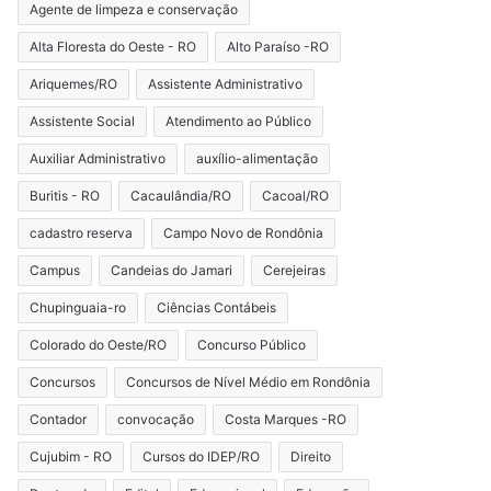
Agente de limpeza e conservação
Alta Floresta do Oeste - RO
Alto Paraíso -RO
Ariquemes/RO
Assistente Administrativo
Assistente Social
Atendimento ao Público
Auxiliar Administrativo
auxílio-alimentação
Buritis - RO
Cacaulândia/RO
Cacoal/RO
cadastro reserva
Campo Novo de Rondônia
Campus
Candeias do Jamari
Cerejeiras
Chupinguaia-ro
Ciências Contábeis
Colorado do Oeste/RO
Concurso Público
Concursos
Concursos de Nível Médio em Rondônia
Contador
convocação
Costa Marques -RO
Cujubim - RO
Cursos do IDEP/RO
Direito