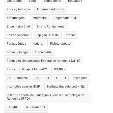
Doutorado
Edital
Educacional
Educação
Educação Física
Empreendedorismo
enfermagem
Enfermeiro
Engenharia Civil
Engenheiro Civil
Ensino Fundamental
Ensino Superior
Espigão D’Oeste
etapas
Farmacêutico
federal
Fisioterapeuta
Fonoaudiólogo
fundamental
Fundação Universidade Federal de Rondônia (UNIR)
Física
Guajará Mirim/RO
ICMBio
IDEP Rondônia
IDEP – RO
IEL-RO
inscrições
Inscrições abertas IDEP
Instituto Euvaldo Lodi - IEL
Instituto Federal de Educação, Ciência e Tecnologia de
Rondônia (IFRO)
Jaru/RO
Ji-Paraná/RO