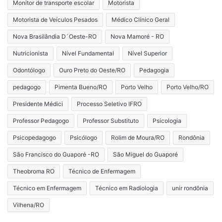
Monitor de transporte escolar
Motorista
Motorista de Veículos Pesados
Médico Clínico Geral
Nova Brasilândia D´Oeste-RO
Nova Mamoré - RO
Nutricionista
Nível Fundamental
Nível Superior
Odontólogo
Ouro Preto do Oeste/RO
Pedagogia
pedagogo
Pimenta Bueno/RO
Porto Velho
Porto Velho/RO
Presidente Médici
Processo Seletivo IFRO
Professor Pedagogo
Professor Substituto
Psicologia
Psicopedagogo
Psicólogo
Rolim de Moura/RO
Rondônia
São Francisco do Guaporé -RO
São Miguel do Guaporé
Theobroma RO
Técnico de Enfermagem
Técnico em Enfermagem
Técnico em Radiologia
unir rondônia
Vilhena/RO