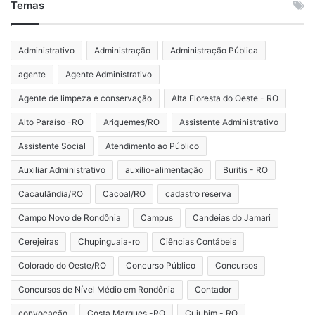
Temas
Administrativo
Administração
Administração Pública
agente
Agente Administrativo
Agente de limpeza e conservação
Alta Floresta do Oeste - RO
Alto Paraíso -RO
Ariquemes/RO
Assistente Administrativo
Assistente Social
Atendimento ao Público
Auxiliar Administrativo
auxílio-alimentação
Buritis - RO
Cacaulândia/RO
Cacoal/RO
cadastro reserva
Campo Novo de Rondônia
Campus
Candeias do Jamari
Cerejeiras
Chupinguaia-ro
Ciências Contábeis
Colorado do Oeste/RO
Concurso Público
Concursos
Concursos de Nível Médio em Rondônia
Contador
convocação
Costa Marques -RO
Cujubim - RO