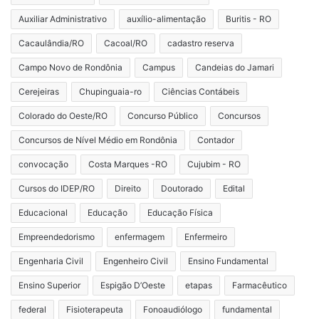
Auxiliar Administrativo
auxílio-alimentação
Buritis - RO
Cacaulândia/RO
Cacoal/RO
cadastro reserva
Campo Novo de Rondônia
Campus
Candeias do Jamari
Cerejeiras
Chupinguaia-ro
Ciências Contábeis
Colorado do Oeste/RO
Concurso Público
Concursos
Concursos de Nível Médio em Rondônia
Contador
convocação
Costa Marques -RO
Cujubim - RO
Cursos do IDEP/RO
Direito
Doutorado
Edital
Educacional
Educação
Educação Física
Empreendedorismo
enfermagem
Enfermeiro
Engenharia Civil
Engenheiro Civil
Ensino Fundamental
Ensino Superior
Espigão D’Oeste
etapas
Farmacêutico
federal
Fisioterapeuta
Fonoaudiólogo
fundamental