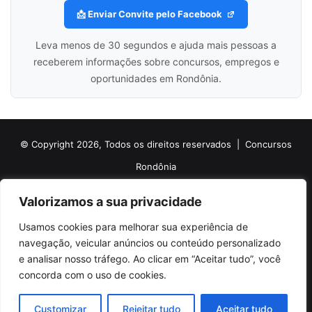
📩 Enviar Convite pelo Facebook
Leva menos de 30 segundos e ajuda mais pessoas a
receberem informações sobre concursos, empregos e
oportunidades em Rondônia.
© Copyright 2026, Todos os direitos reservados |
Concursos
Rondônia
Politica de Cookies
Politica de Privacidade e Termos de Uso
Valorizamos a sua privacidade
Sobre o Concursos Rondônia
Newsletter
Usamos cookies para melhorar sua experiência de
Siga nossas redes sociais
Web Stories
Anuncie
Contato
navegação, veicular anúncios ou conteúdo personalizado
e analisar nosso tráfego. Ao clicar em “Aceitar tudo”, você
Facebook
X
Pinterest
Linkedin
YouTube
Instagram
Telegram
TikTok
concorda com o uso de cookies.
WhatsApp
Customizar
Rejeitar tudo
Aceitar tudo