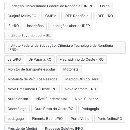
Fundação Universidade Federal de Rondônia (UNIR)
Física
Guajará Mirim/RO
ICMBio
IDEP Rondônia
IDEP – RO
IEL-RO
inscrições
Inscrições abertas IDEP
Instituto Euvaldo Lodi - IEL
Instituto Federal de Educação, Ciência e Tecnologia de Rondônia
(IFRO)
Jaru/RO
Ji-Paraná/RO
Machadinho do Oeste - RO
Monitor de transporte escolar
Motorista
Motorista de Veículos Pesados
Médico Clínico Geral
Nova Brasilândia D´Oeste-RO
Nova Mamoré - RO
Nutricionista
Nível Fundamental
Nível Superior
Odontólogo
Ouro Preto do Oeste/RO
Pedagogia
pedagogo
Pimenta Bueno/RO
Porto Velho
Porto Velho/RO
Presidente Médici
Processo Seletivo IFRO