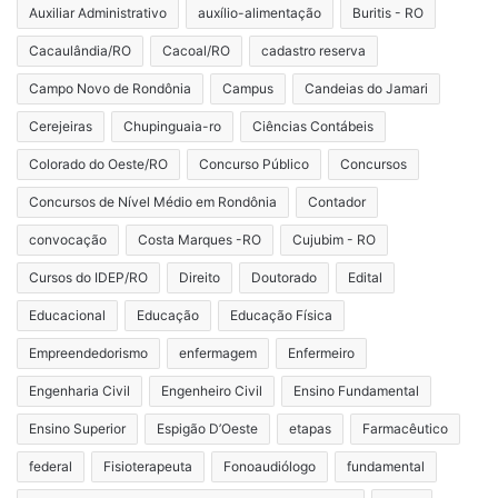
Auxiliar Administrativo
auxílio-alimentação
Buritis - RO
Cacaulândia/RO
Cacoal/RO
cadastro reserva
Campo Novo de Rondônia
Campus
Candeias do Jamari
Cerejeiras
Chupinguaia-ro
Ciências Contábeis
Colorado do Oeste/RO
Concurso Público
Concursos
Concursos de Nível Médio em Rondônia
Contador
convocação
Costa Marques -RO
Cujubim - RO
Cursos do IDEP/RO
Direito
Doutorado
Edital
Educacional
Educação
Educação Física
Empreendedorismo
enfermagem
Enfermeiro
Engenharia Civil
Engenheiro Civil
Ensino Fundamental
Ensino Superior
Espigão D’Oeste
etapas
Farmacêutico
federal
Fisioterapeuta
Fonoaudiólogo
fundamental