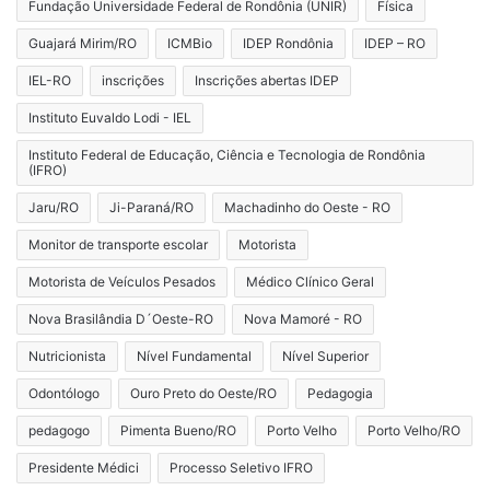
Fundação Universidade Federal de Rondônia (UNIR)
Física
Guajará Mirim/RO
ICMBio
IDEP Rondônia
IDEP – RO
IEL-RO
inscrições
Inscrições abertas IDEP
Instituto Euvaldo Lodi - IEL
Instituto Federal de Educação, Ciência e Tecnologia de Rondônia
(IFRO)
Jaru/RO
Ji-Paraná/RO
Machadinho do Oeste - RO
Monitor de transporte escolar
Motorista
Motorista de Veículos Pesados
Médico Clínico Geral
Nova Brasilândia D´Oeste-RO
Nova Mamoré - RO
Nutricionista
Nível Fundamental
Nível Superior
Odontólogo
Ouro Preto do Oeste/RO
Pedagogia
pedagogo
Pimenta Bueno/RO
Porto Velho
Porto Velho/RO
Presidente Médici
Processo Seletivo IFRO