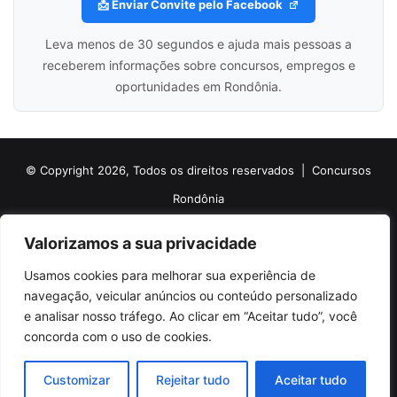
📩 Enviar Convite pelo Facebook
Leva menos de 30 segundos e ajuda mais pessoas a
receberem informações sobre concursos, empregos e
oportunidades em Rondônia.
© Copyright 2026, Todos os direitos reservados |
Concursos
Rondônia
Politica de Cookies
Politica de Privacidade e Termos de Uso
Valorizamos a sua privacidade
Sobre o Concursos Rondônia
Newsletter
Usamos cookies para melhorar sua experiência de
Siga nossas redes sociais
Web Stories
Anuncie
Contato
navegação, veicular anúncios ou conteúdo personalizado
e analisar nosso tráfego. Ao clicar em “Aceitar tudo”, você
Facebook
X
Pinterest
Linkedin
YouTube
Instagram
Telegram
TikTok
concorda com o uso de cookies.
WhatsApp
Customizar
Rejeitar tudo
Aceitar tudo