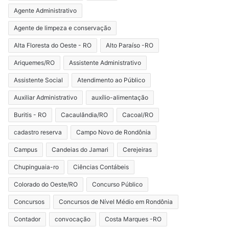
Agente Administrativo
Agente de limpeza e conservação
Alta Floresta do Oeste - RO
Alto Paraíso -RO
Ariquemes/RO
Assistente Administrativo
Assistente Social
Atendimento ao Público
Auxiliar Administrativo
auxílio-alimentação
Buritis - RO
Cacaulândia/RO
Cacoal/RO
cadastro reserva
Campo Novo de Rondônia
Campus
Candeias do Jamari
Cerejeiras
Chupinguaia-ro
Ciências Contábeis
Colorado do Oeste/RO
Concurso Público
Concursos
Concursos de Nível Médio em Rondônia
Contador
convocação
Costa Marques -RO