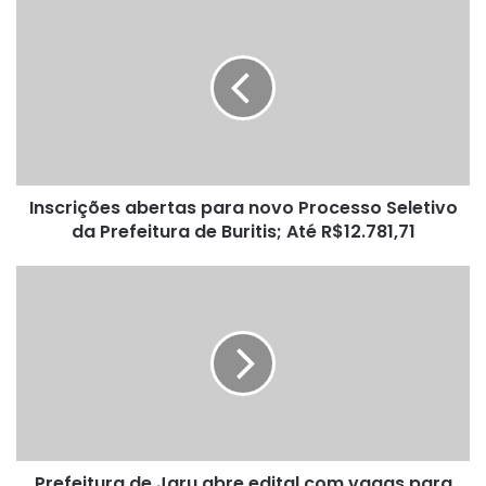
Inscrições
abertas
para
novo
Processo
Seletivo
da
Prefeitura
de
Inscrições abertas para novo Processo Seletivo
Buritis;
Até
da Prefeitura de Buritis; Até R$12.781,71
R$12.781,71
Prefeitura
de
Jaru
abre
edital
com
vagas
para
nível
Prefeitura de Jaru abre edital com vagas para
fundamental