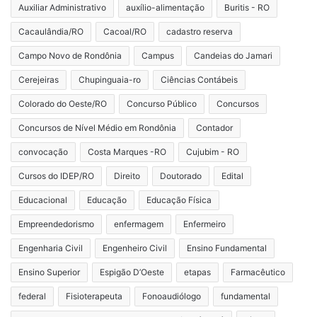
Auxiliar Administrativo
auxílio-alimentação
Buritis - RO
Cacaulândia/RO
Cacoal/RO
cadastro reserva
Campo Novo de Rondônia
Campus
Candeias do Jamari
Cerejeiras
Chupinguaia-ro
Ciências Contábeis
Colorado do Oeste/RO
Concurso Público
Concursos
Concursos de Nível Médio em Rondônia
Contador
convocação
Costa Marques -RO
Cujubim - RO
Cursos do IDEP/RO
Direito
Doutorado
Edital
Educacional
Educação
Educação Física
Empreendedorismo
enfermagem
Enfermeiro
Engenharia Civil
Engenheiro Civil
Ensino Fundamental
Ensino Superior
Espigão D’Oeste
etapas
Farmacêutico
federal
Fisioterapeuta
Fonoaudiólogo
fundamental