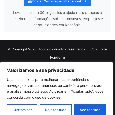
📩 Enviar Convite pelo Facebook
Leva menos de 30 segundos e ajuda mais pessoas a
receberem informações sobre concursos, empregos e
oportunidades em Rondônia.
© Copyright 2026, Todos os direitos reservados |
Concursos
Rondônia
Politica de Cookies
Politica de Privacidade e Termos de Uso
Valorizamos a sua privacidade
Sobre o Concursos Rondônia
Newsletter
Usamos cookies para melhorar sua experiência de
Siga nossas redes sociais
Web Stories
Anuncie
Contato
navegação, veicular anúncios ou conteúdo personalizado
e analisar nosso tráfego. Ao clicar em “Aceitar tudo”, você
Facebook
X
Pinterest
Linkedin
YouTube
Instagram
Telegram
TikTok
concorda com o uso de cookies.
WhatsApp
Customizar
Rejeitar tudo
Aceitar tudo