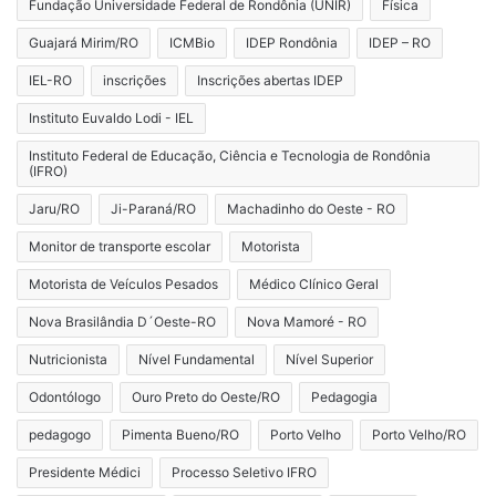
Fundação Universidade Federal de Rondônia (UNIR)
Física
Guajará Mirim/RO
ICMBio
IDEP Rondônia
IDEP – RO
IEL-RO
inscrições
Inscrições abertas IDEP
Instituto Euvaldo Lodi - IEL
Instituto Federal de Educação, Ciência e Tecnologia de Rondônia
(IFRO)
Jaru/RO
Ji-Paraná/RO
Machadinho do Oeste - RO
Monitor de transporte escolar
Motorista
Motorista de Veículos Pesados
Médico Clínico Geral
Nova Brasilândia D´Oeste-RO
Nova Mamoré - RO
Nutricionista
Nível Fundamental
Nível Superior
Odontólogo
Ouro Preto do Oeste/RO
Pedagogia
pedagogo
Pimenta Bueno/RO
Porto Velho
Porto Velho/RO
Presidente Médici
Processo Seletivo IFRO