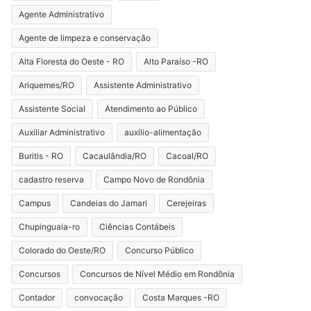
Agente Administrativo
Agente de limpeza e conservação
Alta Floresta do Oeste - RO
Alto Paraíso -RO
Ariquemes/RO
Assistente Administrativo
Assistente Social
Atendimento ao Público
Auxiliar Administrativo
auxílio-alimentação
Buritis - RO
Cacaulândia/RO
Cacoal/RO
cadastro reserva
Campo Novo de Rondônia
Campus
Candeias do Jamari
Cerejeiras
Chupinguaia-ro
Ciências Contábeis
Colorado do Oeste/RO
Concurso Público
Concursos
Concursos de Nível Médio em Rondônia
Contador
convocação
Costa Marques -RO