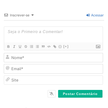
Inscrever-se
Acessar
{}
[+]
N
o
m
E
e
m
*
a
S
i
i
l
t
*
e