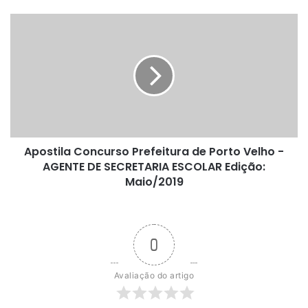
Apostila
Concurso
Prefeitura
de
Porto
Velho
-
AGENTE
DE
Apostila Concurso Prefeitura de Porto Velho -
SECRETARIA
ESCOLAR
AGENTE DE SECRETARIA ESCOLAR Edição:
Edição:
Maio/2019
Maio/2019
0
Avaliação do artigo