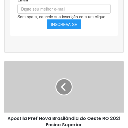
Apostila
Pref
Nova
Brasilândia
do
Oeste
RO
2021
Ensino
Apostila Pref Nova Brasilândia do Oeste RO 2021
Superior
Ensino Superior