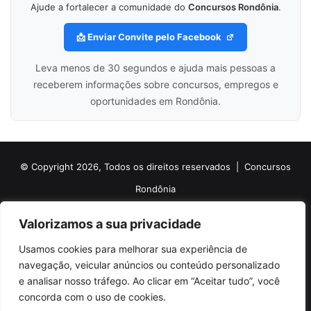
Ajude a fortalecer a comunidade do
Concursos Rondônia
.
📩 Enviar Convite pelo Facebook
Leva menos de 30 segundos e ajuda mais pessoas a
receberem informações sobre concursos, empregos e
oportunidades em Rondônia.
© Copyright 2026, Todos os direitos reservados |
Concursos
Rondônia
Politica de Cookies
Politica de Privacidade e Termos de Uso
Valorizamos a sua privacidade
Sobre o Concursos Rondônia
Newsletter
Usamos cookies para melhorar sua experiência de
Siga nossas redes sociais
Web Stories
Anuncie
Contato
navegação, veicular anúncios ou conteúdo personalizado
e analisar nosso tráfego. Ao clicar em “Aceitar tudo”, você
Facebook
X
Pinterest
Linkedin
YouTube
Instagram
Telegram
TikTok
concorda com o uso de cookies.