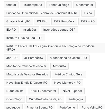
federal
Fisioterapeuta
Fonoaudiólogo
fundamental
Fundação Universidade Federal de Rondônia (UNIR)
Física
Guajará Mirim/RO
ICMBio
IDEP Rondônia
IDEP – RO
IEL-RO
inscrições
Inscrições abertas IDEP
Instituto Euvaldo Lodi - IEL
Instituto Federal de Educação, Ciência e Tecnologia de Rondônia
(IFRO)
Jaru/RO
Ji-Paraná/RO
Machadinho do Oeste - RO
Monitor de transporte escolar
Motorista
Motorista de Veículos Pesados
Médico Clínico Geral
Nova Brasilândia D´Oeste-RO
Nova Mamoré - RO
Nutricionista
Nível Fundamental
Nível Superior
Odontólogo
Ouro Preto do Oeste/RO
Pedagogia
pedagogo
Pimenta Bueno/RO
Porto Velho
Porto Velho/RO