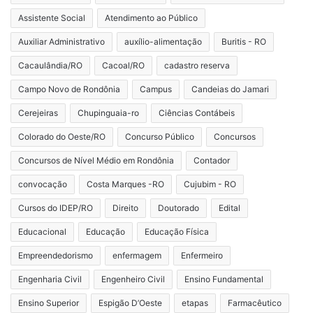
Assistente Social
Atendimento ao Público
Auxiliar Administrativo
auxílio-alimentação
Buritis - RO
Cacaulândia/RO
Cacoal/RO
cadastro reserva
Campo Novo de Rondônia
Campus
Candeias do Jamari
Cerejeiras
Chupinguaia-ro
Ciências Contábeis
Colorado do Oeste/RO
Concurso Público
Concursos
Concursos de Nível Médio em Rondônia
Contador
convocação
Costa Marques -RO
Cujubim - RO
Cursos do IDEP/RO
Direito
Doutorado
Edital
Educacional
Educação
Educação Física
Empreendedorismo
enfermagem
Enfermeiro
Engenharia Civil
Engenheiro Civil
Ensino Fundamental
Ensino Superior
Espigão D’Oeste
etapas
Farmacêutico