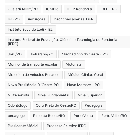
Guajará Mirim/RO
ICMBio
IDEP Rondônia
IDEP – RO
IEL-RO
inscrições
Inscrições abertas IDEP
Instituto Euvaldo Lodi - IEL
Instituto Federal de Educação, Ciência e Tecnologia de Rondônia
(IFRO)
Jaru/RO
Ji-Paraná/RO
Machadinho do Oeste - RO
Monitor de transporte escolar
Motorista
Motorista de Veículos Pesados
Médico Clínico Geral
Nova Brasilândia D´Oeste-RO
Nova Mamoré - RO
Nutricionista
Nível Fundamental
Nível Superior
Odontólogo
Ouro Preto do Oeste/RO
Pedagogia
pedagogo
Pimenta Bueno/RO
Porto Velho
Porto Velho/RO
Presidente Médici
Processo Seletivo IFRO