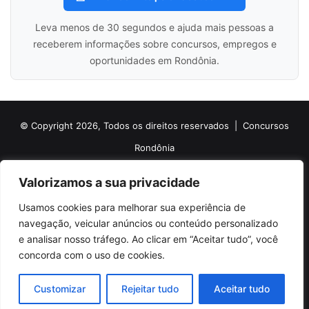
Leva menos de 30 segundos e ajuda mais pessoas a
receberem informações sobre concursos, empregos e
oportunidades em Rondônia.
© Copyright 2026, Todos os direitos reservados |
Concursos
Rondônia
Politica de Cookies
Politica de Privacidade e Termos de Uso
Valorizamos a sua privacidade
Sobre o Concursos Rondônia
Newsletter
Usamos cookies para melhorar sua experiência de
Siga nossas redes sociais
Web Stories
Anuncie
Contato
navegação, veicular anúncios ou conteúdo personalizado
e analisar nosso tráfego. Ao clicar em “Aceitar tudo”, você
Facebook
X
Pinterest
Linkedin
YouTube
Instagram
Telegram
TikTok
concorda com o uso de cookies.
WhatsApp
Customizar
Rejeitar tudo
Aceitar tudo