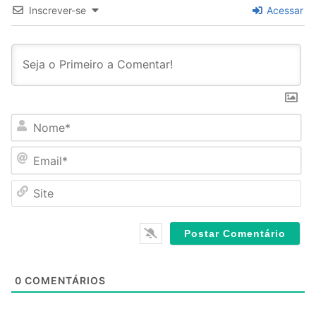
Inscrever-se
Acessar
N
o
m
E
e
m
*
a
S
i
i
l
t
*
e
0
COMENTÁRIOS