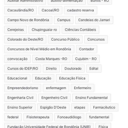
Auxiliar Administrativo
auxílio-alimentação
Buritis - RO
Cacaulândia/RO
Cacoal/RO
cadastro reserva
Campo Novo de Rondônia
Campus
Candeias do Jamari
Cerejeiras
Chupinguaia-ro
Ciências Contábeis
Colorado do Oeste/RO
Concurso Público
Concursos
Concursos de Nível Médio em Rondônia
Contador
convocação
Costa Marques -RO
Cujubim - RO
Cursos do IDEP/RO
Direito
Doutorado
Edital
Educacional
Educação
Educação Física
Empreendedorismo
enfermagem
Enfermeiro
Engenharia Civil
Engenheiro Civil
Ensino Fundamental
Ensino Superior
Espigão D’Oeste
etapas
Farmacêutico
federal
Fisioterapeuta
Fonoaudiólogo
fundamental
Fundação Universidade Federal de Rondônia (UNIR)
Física